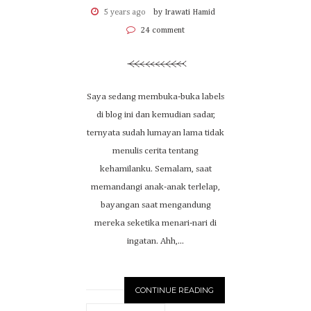
5 years ago
by Irawati Hamid
24 comment
Saya sedang membuka-buka labels
di blog ini dan kemudian sadar,
ternyata sudah lumayan lama tidak
menulis cerita tentang
kehamilanku. Semalam, saat
memandangi anak-anak terlelap,
bayangan saat mengandung
mereka seketika menari-nari di
ingatan. Ahh,...
CONTINUE READING