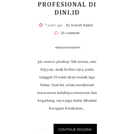
PROFESIONAL DI
DINI.ID
7 years ago
by Irawati Hamid
28 comment
pic source: pixabay Tak terasa, usia
Rayyan, anak kedua saya, pada
tanggal 18 nanti akan masuk tiga
bulan. Saat ini, selain menikmati
masa-masa indahnya menyusui dan
begadang, saya juga mulai dihantui
beragam ketakutan...
CONTINUE READING