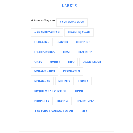
LABELS
#AnakkuRayyan
#ANAKKUWAHYU
#ANAKKUZAFRAN
#IRAMENJAWAB
BLOGGING
CANTIK
CERITAKU
DRAMA KOREA
FIKSI
FILM INDIA
GAYA
HOBBY
INFO
JALAN-JALAN
KEHAMILANKU
KESEHATAN
KEUANGAN
KULINER
LOMBA
MY JOB MY ADVENTURE
OPINI
PROPERTY
REVIEW
TELENOVELA
TENTANG BAUBAU/BUTON
TIPS