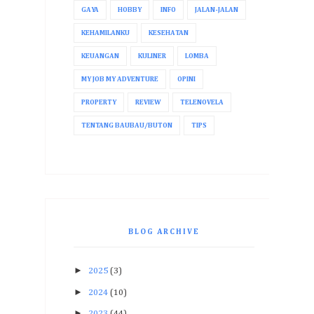
GAYA
HOBBY
INFO
JALAN-JALAN
KEHAMILANKU
KESEHATAN
KEUANGAN
KULINER
LOMBA
MY JOB MY ADVENTURE
OPINI
PROPERTY
REVIEW
TELENOVELA
TENTANG BAUBAU/BUTON
TIPS
BLOG ARCHIVE
►
2025
(3)
►
2024
(10)
►
2023
(44)