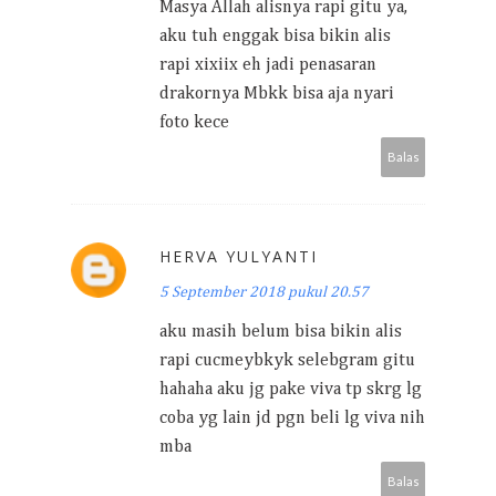
Masya Allah alisnya rapi gitu ya,
aku tuh enggak bisa bikin alis
rapi xixiix eh jadi penasaran
drakornya Mbkk bisa aja nyari
foto kece
Balas
HERVA YULYANTI
5 September 2018 pukul 20.57
aku masih belum bisa bikin alis
rapi cucmeybkyk selebgram gitu
hahaha aku jg pake viva tp skrg lg
coba yg lain jd pgn beli lg viva nih
mba
Balas