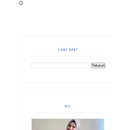
😉
CARI APA?
HI!