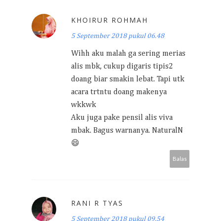
KHOIRUR ROHMAH
5 September 2018 pukul 06.48
Wihh aku malah ga sering merias
alis mbk, cukup digaris tipis2
doang biar smakin lebat. Tapi utk
acara trtntu doang makenya
wkkwk
Aku juga pake pensil alis viva
mbak. Bagus warnanya. NaturalN
😄
Balas
RANI R TYAS
5 September 2018 pukul 09.54