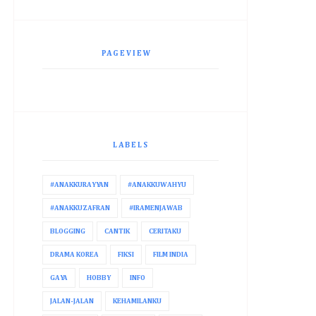
PAGEVIEW
LABELS
#ANAKKURAYYAN
#ANAKKUWAHYU
#ANAKKUZAFRAN
#IRAMENJAWAB
BLOGGING
CANTIK
CERITAKU
DRAMA KOREA
FIKSI
FILM INDIA
GAYA
HOBBY
INFO
JALAN-JALAN
KEHAMILANKU