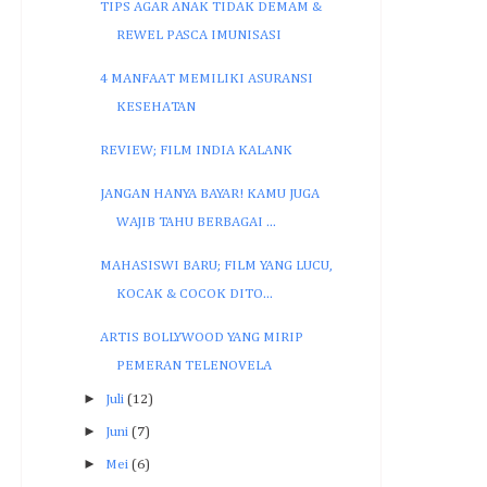
TIPS AGAR ANAK TIDAK DEMAM &
REWEL PASCA IMUNISASI
4 MANFAAT MEMILIKI ASURANSI
KESEHATAN
REVIEW; FILM INDIA KALANK
JANGAN HANYA BAYAR! KAMU JUGA
WAJIB TAHU BERBAGAI ...
MAHASISWI BARU; FILM YANG LUCU,
KOCAK & COCOK DITO...
ARTIS BOLLYWOOD YANG MIRIP
PEMERAN TELENOVELA
►
Juli
(12)
►
Juni
(7)
►
Mei
(6)