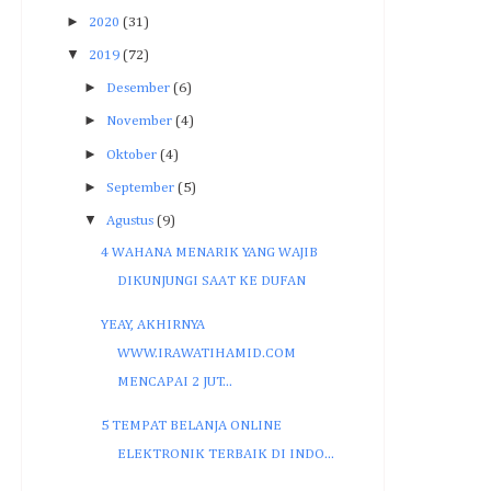
►
2020
(31)
▼
2019
(72)
►
Desember
(6)
►
November
(4)
►
Oktober
(4)
►
September
(5)
▼
Agustus
(9)
4 WAHANA MENARIK YANG WAJIB
DIKUNJUNGI SAAT KE DUFAN
YEAY, AKHIRNYA
WWW.IRAWATIHAMID.COM
MENCAPAI 2 JUT...
5 TEMPAT BELANJA ONLINE
ELEKTRONIK TERBAIK DI INDO...