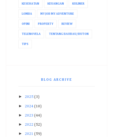
KESEHATAN
KEUANGAN
KULINER
LOMBA
MY JOB MY ADVENTURE
OPINI
PROPERTY
REVIEW
TELENOVELA
TENTANG BAUBAU/BUTON
TIPS
BLOG ARCHIVE
►
2025
(3)
►
2024
(10)
►
2023
(44)
►
2022
(52)
►
2021
(59)