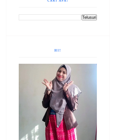
CARI APA?
HI!