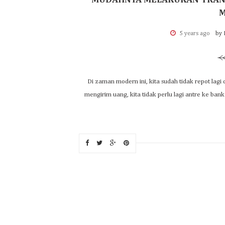
MUDAHNYA MELAKUKAN TRANSA
M
5 years ago
by 
Di zaman modern ini, kita sudah tidak repot lag
mengirim uang, kita tidak perlu lagi antre ke b