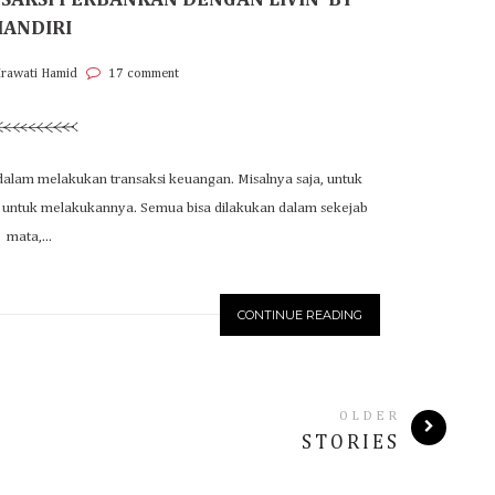
KSI PERBANKAN DENGAN LIVIN’ BY
ANDIRI
Irawati Hamid
17 comment
i dalam melakukan transaksi keuangan. Misalnya saja, untuk
ank untuk melakukannya. Semua bisa dilakukan dalam sekejab
mata,...
CONTINUE READING
OLDER
STORIES