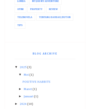
LOMBA
MY JOB MY ADVENTURE
OPINI
PROPERTY
REVIEW
TELENOVELA
TENTANG BAUBAU/BUTON
TIPS
BLOG ARCHIVE
▼
2025
(3)
▼
Mei
(1)
POSITIVE HABBITS
►
Maret
(1)
►
Januari
(1)
►
2024
(10)