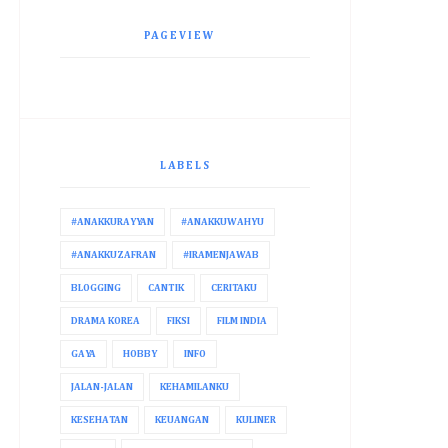
PAGEVIEW
LABELS
#ANAKKURAYYAN
#ANAKKUWAHYU
#ANAKKUZAFRAN
#IRAMENJAWAB
BLOGGING
CANTIK
CERITAKU
DRAMA KOREA
FIKSI
FILM INDIA
GAYA
HOBBY
INFO
JALAN-JALAN
KEHAMILANKU
KESEHATAN
KEUANGAN
KULINER