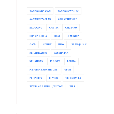
#ANAKKURAYYAN
#ANAKKUWAHYU
#ANAKKUZAFRAN
#IRAMENJAWAB
BLOGGING
CANTIK
CERITAKU
DRAMA KOREA
FIKSI
FILM INDIA
GAYA
HOBBY
INFO
JALAN-JALAN
KEHAMILANKU
KESEHATAN
KEUANGAN
KULINER
LOMBA
MY JOB MY ADVENTURE
OPINI
PROPERTY
REVIEW
TELENOVELA
TENTANG BAUBAU/BUTON
TIPS