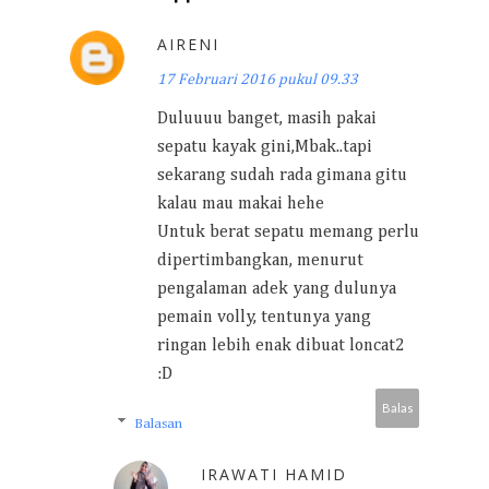
AIRENI
17 Februari 2016 pukul 09.33
Duluuuu banget, masih pakai
sepatu kayak gini,Mbak..tapi
sekarang sudah rada gimana gitu
kalau mau makai hehe
Untuk berat sepatu memang perlu
dipertimbangkan, menurut
pengalaman adek yang dulunya
pemain volly, tentunya yang
ringan lebih enak dibuat loncat2
:D
Balas
Balasan
IRAWATI HAMID