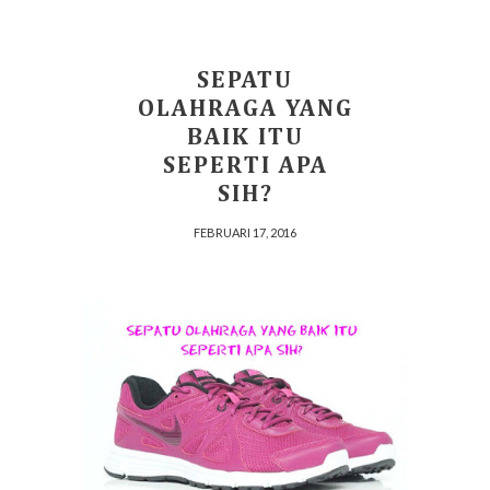
SEPATU
OLAHRAGA YANG
BAIK ITU
SEPERTI APA
SIH?
FEBRUARI 17, 2016