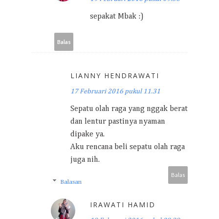
sepakat Mbak :)
Balas
LIANNY HENDRAWATI
17 Februari 2016 pukul 11.31
Sepatu olah raga yang nggak berat
dan lentur pastinya nyaman
dipake ya.
Aku rencana beli sepatu olah raga
juga nih.
Balas
Balasan
IRAWATI HAMID