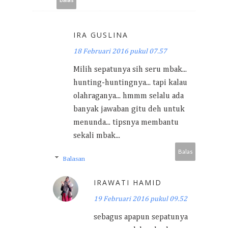
IRA GUSLINA
18 Februari 2016 pukul 07.57
Milih sepatunya sih seru mbak...
hunting-huntingnya... tapi kalau
olahraganya... hmmm selalu ada
banyak jawaban gitu deh untuk
menunda... tipsnya membantu
sekali mbak...
Balas
Balasan
IRAWATI HAMID
19 Februari 2016 pukul 09.52
sebagus apapun sepatunya