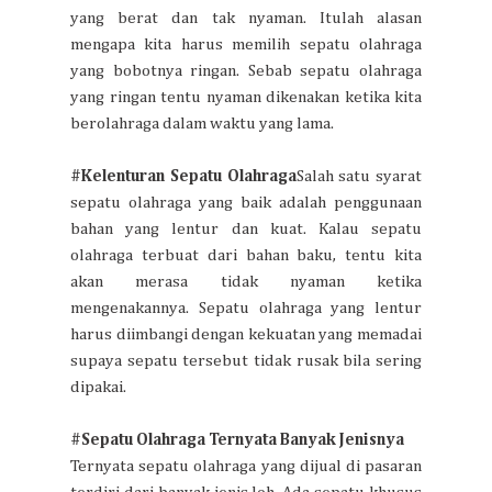
yang berat dan tak nyaman. Itulah alasan
mengapa kita harus memilih sepatu olahraga
yang bobotnya ringan. Sebab sepatu olahraga
yang ringan tentu nyaman dikenakan ketika kita
berolahraga dalam waktu yang lama.
#Kelenturan Sepatu Olahraga
Salah satu syarat
sepatu olahraga yang baik adalah penggunaan
bahan yang lentur dan kuat. Kalau sepatu
olahraga terbuat dari bahan baku, tentu kita
akan merasa tidak nyaman ketika
mengenakannya. Sepatu olahraga yang lentur
harus diimbangi dengan kekuatan yang memadai
supaya sepatu tersebut tidak rusak bila sering
dipakai.
#Sepatu Olahraga Ternyata Banyak Jenisnya
Ternyata sepatu olahraga yang dijual di pasaran