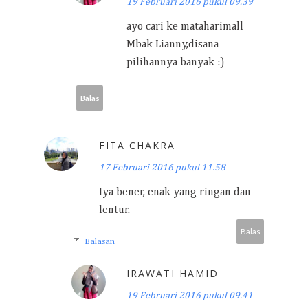
19 Februari 2016 pukul 09.39
ayo cari ke mataharimall
Mbak Lianny,disana
pilihannya banyak :)
Balas
FITA CHAKRA
17 Februari 2016 pukul 11.58
Iya bener, enak yang ringan dan
lentur.
Balas
Balasan
IRAWATI HAMID
19 Februari 2016 pukul 09.41