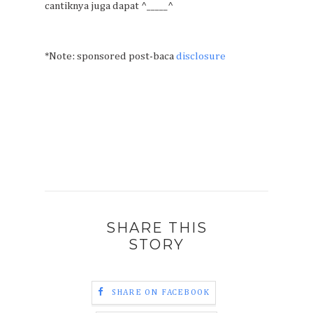
cantiknya juga dapat ^_____^
*Note: sponsored post-baca
disclosure
SHARE THIS
STORY
SHARE ON FACEBOOK