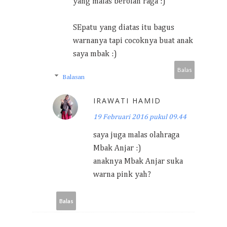
yang malas berolah raga :)
SEpatu yang diatas itu bagus
warnanya tapi cocoknya buat anak
saya mbak :)
Balas
Balasan
IRAWATI HAMID
19 Februari 2016 pukul 09.44
saya juga malas olahraga
Mbak Anjar :)
anaknya Mbak Anjar suka
warna pink yah?
Balas