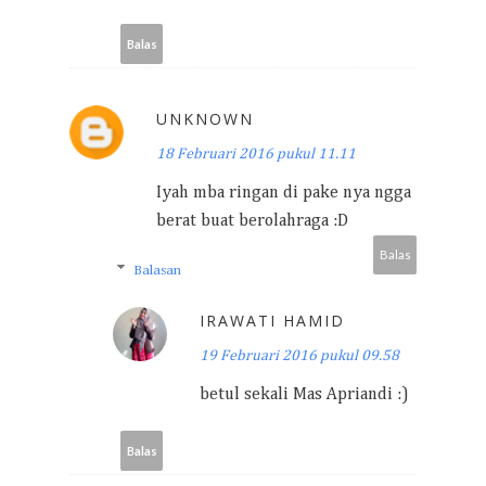
Balas
UNKNOWN
18 Februari 2016 pukul 11.11
Iyah mba ringan di pake nya ngga
berat buat berolahraga :D
Balas
Balasan
IRAWATI HAMID
19 Februari 2016 pukul 09.58
betul sekali Mas Apriandi :)
Balas