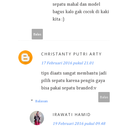
sepatu mahal dan model
bagus kalo gak cocok di kaki
kita :)
Balas
CHRISTANTY PUTRI ARTY
17 Februari 2016 pukul 21.01
tips diaats sangat membantu jadi
pilih sepatu karena pengin gaya
bisa pakai sepatu branded:v
Balas
Balasan
IRAWATI HAMID
19 Februari 2016 pukul 09.48