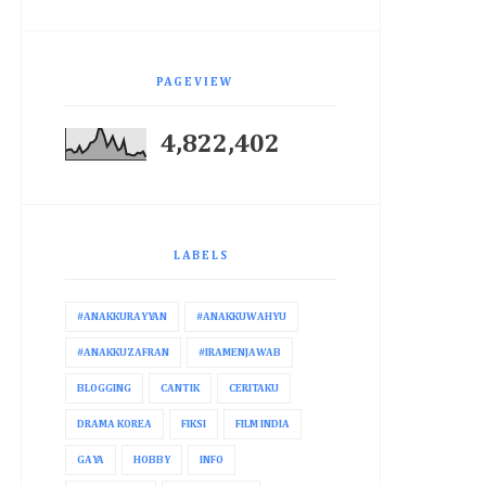
PAGEVIEW
4,822,402
LABELS
#ANAKKURAYYAN
#ANAKKUWAHYU
#ANAKKUZAFRAN
#IRAMENJAWAB
BLOGGING
CANTIK
CERITAKU
DRAMA KOREA
FIKSI
FILM INDIA
GAYA
HOBBY
INFO