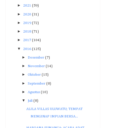
►
2021
(59)
►
2020
(31)
►
2019
(72)
►
2018
(71)
►
2017
(104)
▼
2016
(125)
►
Desember
(7)
►
November
(14)
►
Oktober
(15)
►
September
(8)
►
Agustus
(10)
▼
Juli
(8)
ALILA VILLAS ULUWATU; TEMPAT
MENGINAP IMPIAN BERSA...
HAROANA SUMANGA; ACARA ADAT