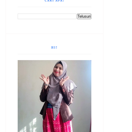
CARI APA?
HI!