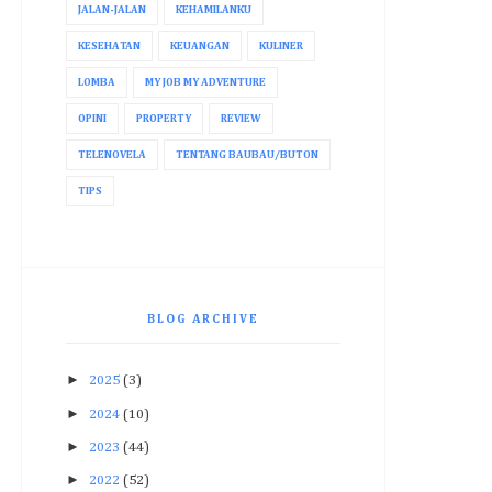
JALAN-JALAN
KEHAMILANKU
KESEHATAN
KEUANGAN
KULINER
LOMBA
MY JOB MY ADVENTURE
OPINI
PROPERTY
REVIEW
TELENOVELA
TENTANG BAUBAU/BUTON
TIPS
BLOG ARCHIVE
►
2025
(3)
►
2024
(10)
►
2023
(44)
►
2022
(52)