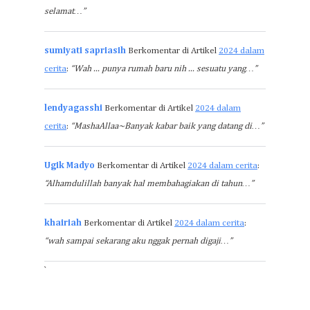
selamat…”
sumiyati sapriasih
Berkomentar di Artikel
2024 dalam
cerita
:
“Wah ... punya rumah baru nih ... sesuatu yang…”
lendyagasshi
Berkomentar di Artikel
2024 dalam
cerita
:
“MashaAllaa~Banyak kabar baik yang datang di…”
Ugik Madyo
Berkomentar di Artikel
2024 dalam cerita
:
“Alhamdulillah banyak hal membahagiakan di tahun…”
khairiah
Berkomentar di Artikel
2024 dalam cerita
:
“wah sampai sekarang aku nggak pernah digaji…”
`