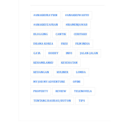
#ANAKKURAYYAN
#ANAKKUWAHYU
#ANAKKUZAFRAN
#IRAMENJAWAB
BLOGGING
CANTIK
CERITAKU
DRAMA KOREA
FIKSI
FILM INDIA
GAYA
HOBBY
INFO
JALAN-JALAN
KEHAMILANKU
KESEHATAN
KEUANGAN
KULINER
LOMBA
MY JOB MY ADVENTURE
OPINI
PROPERTY
REVIEW
TELENOVELA
TENTANG BAUBAU/BUTON
TIPS