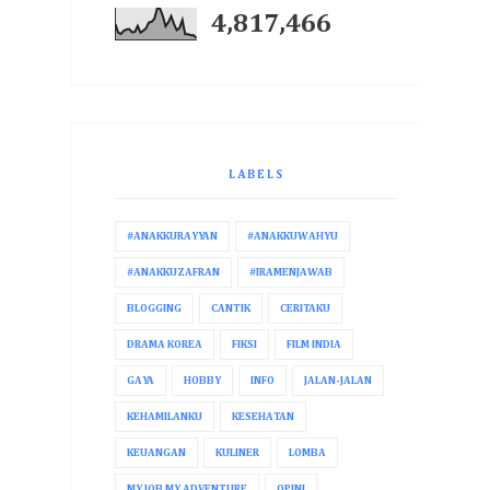
4,817,466
LABELS
#ANAKKURAYYAN
#ANAKKUWAHYU
#ANAKKUZAFRAN
#IRAMENJAWAB
BLOGGING
CANTIK
CERITAKU
DRAMA KOREA
FIKSI
FILM INDIA
GAYA
HOBBY
INFO
JALAN-JALAN
KEHAMILANKU
KESEHATAN
KEUANGAN
KULINER
LOMBA
MY JOB MY ADVENTURE
OPINI