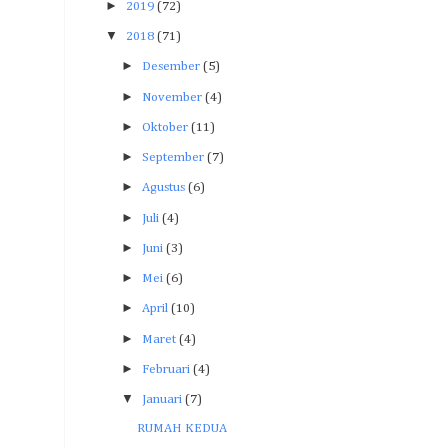
►
2019
(72)
▼
2018
(71)
►
Desember
(5)
►
November
(4)
►
Oktober
(11)
►
September
(7)
►
Agustus
(6)
►
Juli
(4)
►
Juni
(3)
►
Mei
(6)
►
April
(10)
►
Maret
(4)
►
Februari
(4)
▼
Januari
(7)
RUMAH KEDUA