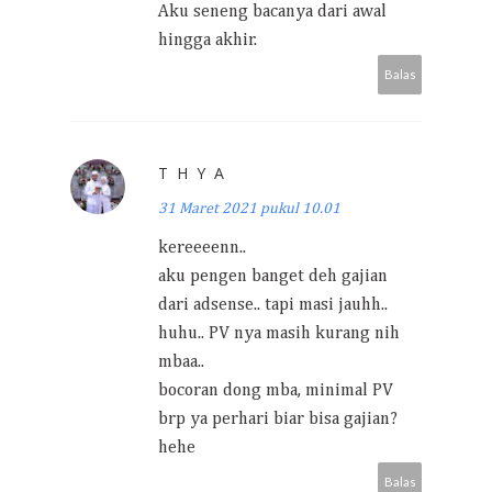
Aku seneng bacanya dari awal
hingga akhir.
Balas
T H Y A
31 Maret 2021 pukul 10.01
kereeeenn..
aku pengen banget deh gajian
dari adsense.. tapi masi jauhh..
huhu.. PV nya masih kurang nih
mbaa..
bocoran dong mba, minimal PV
brp ya perhari biar bisa gajian?
hehe
Balas