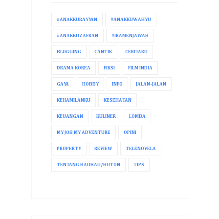
#ANAKKURAYYAN
#ANAKKUWAHYU
#ANAKKUZAFRAN
#IRAMENJAWAB
BLOGGING
CANTIK
CERITAKU
DRAMA KOREA
FIKSI
FILM INDIA
GAYA
HOBBY
INFO
JALAN-JALAN
KEHAMILANKU
KESEHATAN
KEUANGAN
KULINER
LOMBA
MY JOB MY ADVENTURE
OPINI
PROPERTY
REVIEW
TELENOVELA
TENTANG BAUBAU/BUTON
TIPS