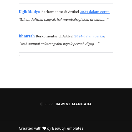
Ugik Madyo
Berkomentar di Artikel
2024 dalam cerita
:
“Alhamdulillah banyak hal membahagiakan di tahun…”
khairiah
Berkomentar di Artikel
2024 dalam cerita
:
“wah sampai sekarang aku nggak pernah digaji…”
`
BAWINE MANGADA
© 2022 -
Created with
by
BeautyTemplates