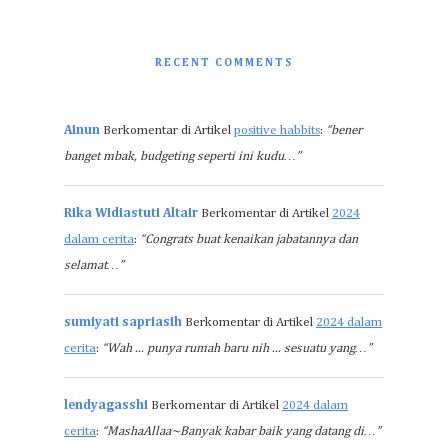
RECENT COMMENTS
Ainun
Berkomentar di Artikel
positive habbits
:
“bener
banget mbak, budgeting seperti ini kudu…”
Rika Widiastuti Altair
Berkomentar di Artikel
2024
dalam cerita
:
“Congrats buat kenaikan jabatannya dan
selamat…”
sumiyati sapriasih
Berkomentar di Artikel
2024 dalam
cerita
:
“Wah ... punya rumah baru nih ... sesuatu yang…”
lendyagasshi
Berkomentar di Artikel
2024 dalam
cerita
:
“MashaAllaa~Banyak kabar baik yang datang di…”