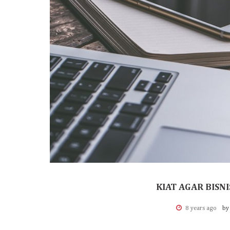
KIAT AGAR BISN
8 years ago
by