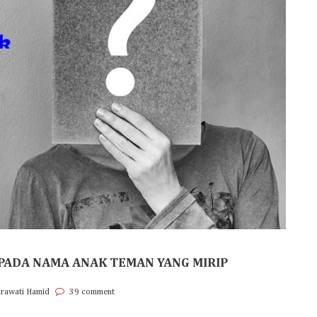
PADA NAMA ANAK TEMAN YANG MIRIP
Irawati Hamid
39 comment