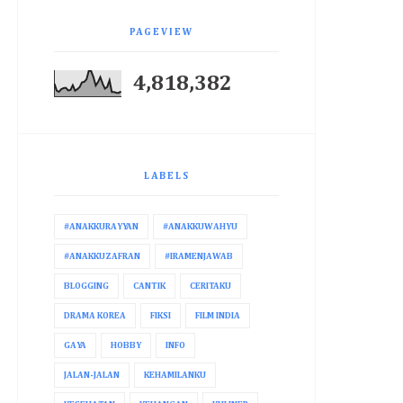
PAGEVIEW
4,818,382
LABELS
#ANAKKURAYYAN
#ANAKKUWAHYU
#ANAKKUZAFRAN
#IRAMENJAWAB
BLOGGING
CANTIK
CERITAKU
DRAMA KOREA
FIKSI
FILM INDIA
GAYA
HOBBY
INFO
JALAN-JALAN
KEHAMILANKU