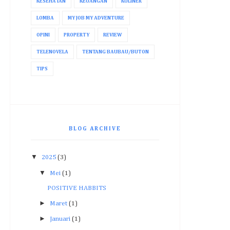
KESEHATAN
KEUANGAN
KULINER
LOMBA
MY JOB MY ADVENTURE
OPINI
PROPERTY
REVIEW
TELENOVELA
TENTANG BAUBAU/BUTON
TIPS
BLOG ARCHIVE
▼
2025
(3)
▼
Mei
(1)
POSITIVE HABBITS
►
Maret
(1)
►
Januari
(1)