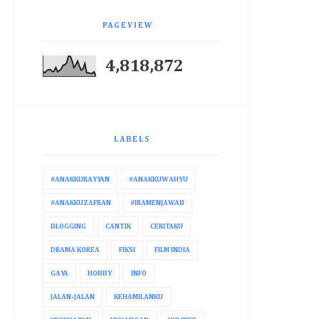
PAGEVIEW
4,818,872
LABELS
#ANAKKURAYYAN
#ANAKKUWAHYU
#ANAKKUZAFRAN
#IRAMENJAWAB
BLOGGING
CANTIK
CERITAKU
DRAMA KOREA
FIKSI
FILM INDIA
GAYA
HOBBY
INFO
JALAN-JALAN
KEHAMILANKU