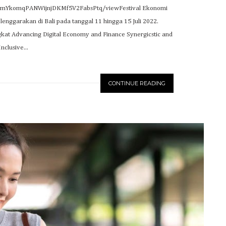
1fUnnmYkomqPANWijnjDKMf5V2FabsPtq/viewFestival Ekonomi
enggarakan di Bali pada tanggal 11 hingga 15 Juli 2022.
at Advancing Digital Economy and Finance Synergicstic and
Inclusive...
CONTINUE READING