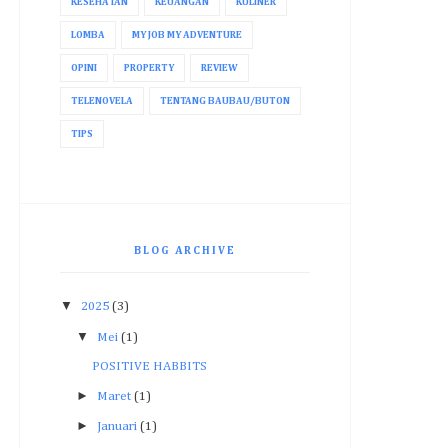
KESEHATAN
KEUANGAN
KULINER
LOMBA
MY JOB MY ADVENTURE
OPINI
PROPERTY
REVIEW
TELENOVELA
TENTANG BAUBAU/BUTON
TIPS
BLOG ARCHIVE
▼
2025
(3)
▼
Mei
(1)
POSITIVE HABBITS
►
Maret
(1)
►
Januari
(1)