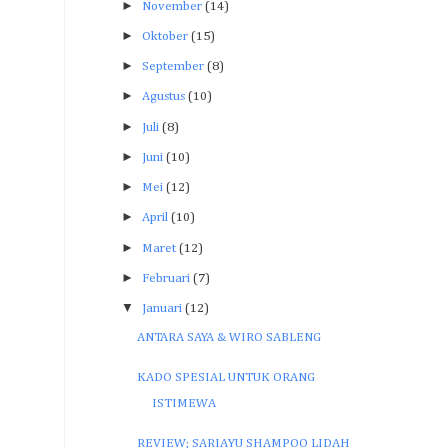
►
November
(14)
►
Oktober
(15)
►
September
(8)
►
Agustus
(10)
►
Juli
(8)
►
Juni
(10)
►
Mei
(12)
►
April
(10)
►
Maret
(12)
►
Februari
(7)
▼
Januari
(12)
ANTARA SAYA & WIRO SABLENG
KADO SPESIAL UNTUK ORANG
ISTIMEWA
REVIEW; SARIAYU SHAMPOO LIDAH