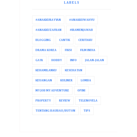
LABELS
#ANAKKURAYYAN
#ANAKKUWAHYU
#ANAKKUZAFRAN
#IRAMENJAWAB
BLOGGING
CANTIK
CERITAKU
DRAMA KOREA
FIKSI
FILM INDIA
GAYA
HOBBY
INFO
JALAN-JALAN
KEHAMILANKU
KESEHATAN
KEUANGAN
KULINER
LOMBA
MY JOB MY ADVENTURE
OPINI
PROPERTY
REVIEW
TELENOVELA
TENTANG BAUBAU/BUTON
TIPS