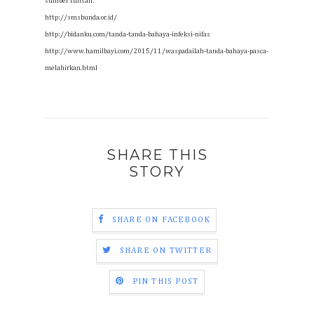
sumber tulisan:
http://smsbunda.or.id/
http://bidanku.com/tanda-tanda-bahaya-infeksi-nifas
http://www.hamilbayi.com/2015/11/waspadailah-tanda-bahaya-pasca-
melahirkan.html
SHARE THIS
STORY
SHARE ON FACEBOOK
SHARE ON TWITTER
PIN THIS POST