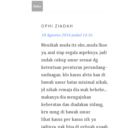
Balas
OPHI ZIADAH
18 Agustus 2016 pukul 14.16
Menikah muda its oke..muda lhoo
ya, asal siap segala aspeknya. jadi
sudah cukup umur sesuai dg
ketentuan peraturan perundang-
undnagan. klo kasus alvin kan di
bawah umur batas minimal nikah,
jd nikah remaja dia mah hehehe...
makanya dia mengajukan
keberatan dan diadakan sidang,
krn mmg di bawah umur.
lihat kasus per kasus sih ya
jadinya, gak bisa di gebyah uyaah..