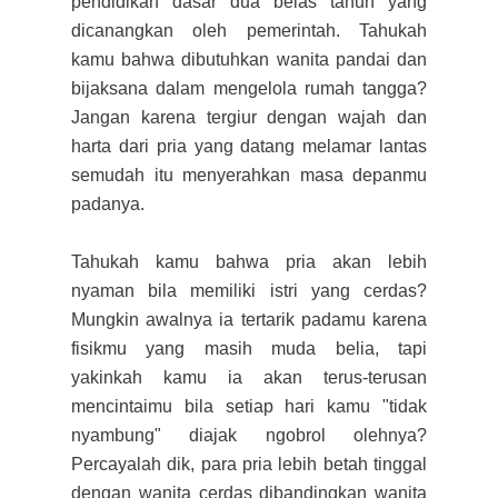
pendidikan dasar dua belas tahun yang
dicanangkan oleh pemerintah. Tahukah
kamu bahwa dibutuhkan wan
ita pandai dan
bijaksana dalam mengelola rumah tangga?
Jangan karena tergiur
dengan wajah dan
harta
dari pria yang datang melamar lantas
semudah itu m
enyerahkan masa depanmu
padanya.
Tahukah kamu bahwa pria akan lebih
nyaman bila memiliki istri yang cerdas?
Mungkin awalnya ia tertarik padamu karena
fisikmu y
ang masih muda belia, tapi
yakinkah kamu ia akan terus-terusan
mencintaimu bila setiap hari kamu "tidak
nya
mbung" diajak ngobrol olehnya
?
Pe
rcayalah
dik, p
a
r
a pria lebih betah tinggal
dengan wanita cerdas dibandingkan wanita