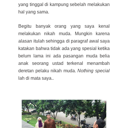
yang tinggal
di k
ampung sebelah melakukan
hal yang sama.
Begitu banyak orang yang saya kenal
melakukan nikah muda.
Mungkin karena
alasan itulah sehingga
di paragraf awal
saya
k
atakan
bahwa tidak ada yang spesial ketika
belum lama ini ada pasangan muda belia
anak seorang ustad terkenal
m
enambah
deretan p
elaku nikah muda.
Nothing special
lah di mata saya..