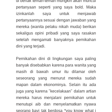
di benak teman-teman mungkin akan muncul
pertanyaan seperti yang saya bold. Maka
izinkanlah saya untuk menjawab
pertanyaan
nya sesuai dengan jawaban yang
mereka (wanita pelaku nikah muda) berikan
sekaligus opini pribadi yang saya rasakan
setelah mengamati banyaknya pernikahan
dini yang terjadi.
P
ernika
han dini d
i lingkungan saya paling
banyak disebabkan
karena para wanita yang
masih di bawah umur i
tu
dilamar oleh
seseorang yang menurut mereka sudah
mapan dalam
ekonominya. Selain itu
ada
juga yang karena "kecelakaan" dalam artian
mereka harus menjalani pernikahan untuk
menutupi aib dan menyelamatkan nyawa
seorang bayi tak berdosa *you know what i