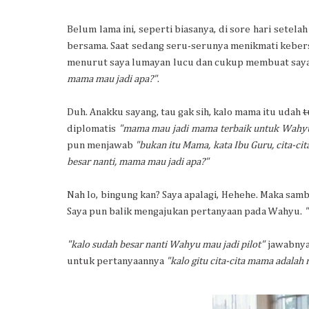
Belum lama ini, seperti biasanya, di sore hari set
bersama. Saat sedang seru-serunya menikmati kebers
menurut saya lumayan lucu dan cukup membuat saya
mama mau jadi apa?"
.
Duh. Anakku sayang, tau gak sih, kalo mama itu udah
t
diplomatis
"mama mau jadi mama terbaik untuk Wahy
pun menjawab
"bukan itu Mama, kata Ibu Guru, cita-cita i
besar nanti, mama mau jadi apa?"
Nah lo, bingung kan? Saya apalagi, Hehehe. Maka samb
Saya pun balik mengajukan pertanyaan pada Wahyu.
"
"kalo sudah besar nanti Wahyu mau jadi pilot"
jawabnya
untuk pertanyaannya
"kalo gitu cita-cita mama adalah