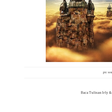
pic so
Baca Tulisan Irly &