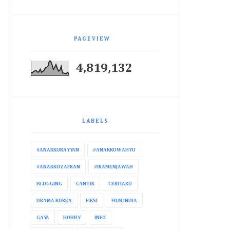
PAGEVIEW
4,819,132
LABELS
#ANAKKURAYYAN
#ANAKKUWAHYU
#ANAKKUZAFRAN
#IRAMENJAWAB
BLOGGING
CANTIK
CERITAKU
DRAMA KOREA
FIKSI
FILM INDIA
GAYA
HOBBY
INFO