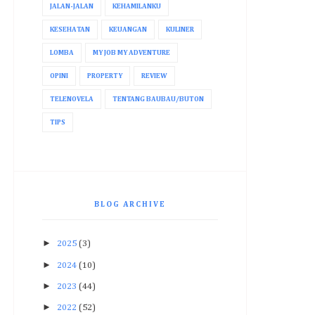
JALAN-JALAN
KEHAMILANKU
KESEHATAN
KEUANGAN
KULINER
LOMBA
MY JOB MY ADVENTURE
OPINI
PROPERTY
REVIEW
TELENOVELA
TENTANG BAUBAU/BUTON
TIPS
BLOG ARCHIVE
►
2025
(3)
►
2024
(10)
►
2023
(44)
►
2022
(52)