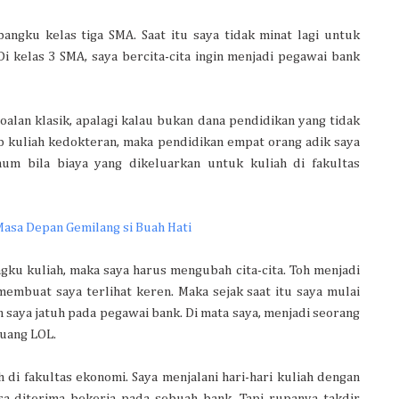
angku kelas tiga SMA. Saat itu saya tidak minat lagi untuk
Di kelas 3 SMA, saya bercita-cita ingin menjadi pegawai bank
lan klasik, apalagi kalau bukan dana pendidikan yang tidak
ap kuliah kedokteran, maka pendidikan empat orang adik saya
um bila biaya yang dikeluarkan untuk kuliah di fakultas
Masa Depan Gemilang si Buah Hati
ngku kuliah, maka saya harus mengubah cita-cita. Toh menjadi
embuat saya terlihat keren. Maka sejak saat itu saya mulai
an saya jatuh pada pegawai bank. Di mata saya, menjadi seorang
 uang LOL.
di fakultas ekonomi. Saya menjalani hari-hari kuliah dengan
sa diterima bekerja pada sebuah bank. Tapi rupanya takdir