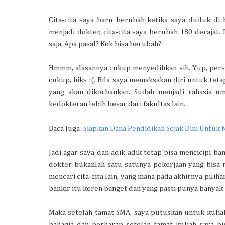
Cita-cita saya baru berubah ketika saya duduk di b
menjadi dokter, cita-cita saya berubah 180 derajat. 
saja. Apa pasal? Kok bisa berubah?
Hmmm, alasannya cukup menyedihkan sih. Yup, persoa
cukup, hiks :(. Bila saya memaksakan diri untuk tet
yang akan dikorbankan. Sudah menjadi rahasia um
kedokteran lebih besar dari fakultas lain.
Baca Juga:
Siapkan Dana Pendidikan Sejak Dini Untuk 
Jadi agar saya dan adik-adik tetap bisa mencicipi ba
dokter bukanlah satu-satunya pekerjaan yang bisa m
mencari cita-cita lain, yang mana pada akhirnya pilih
bankir itu keren banget dan yang pasti punya banyak
Maka setelah tamat SMA, saya putuskan untuk kuliah 
bahagia dan berharap setelah tamat kuliah saya bi