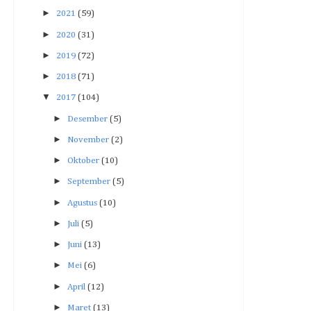
►
2021
(59)
►
2020
(31)
►
2019
(72)
►
2018
(71)
▼
2017
(104)
►
Desember
(5)
►
November
(2)
►
Oktober
(10)
►
September
(5)
►
Agustus
(10)
►
Juli
(5)
►
Juni
(13)
►
Mei
(6)
►
April
(12)
►
Maret
(13)