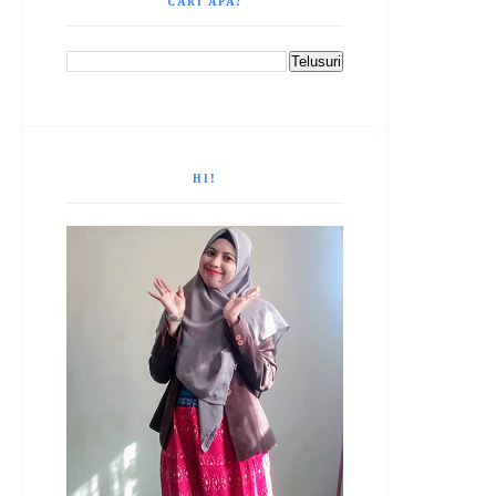
CARI APA?
HI!