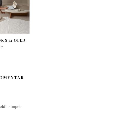
K S 14 OLED,
..
KOMENTAR
Lebih simpel.