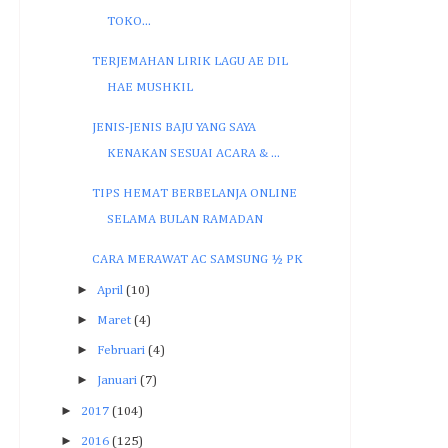
TOKO...
TERJEMAHAN LIRIK LAGU AE DIL
HAE MUSHKIL
JENIS-JENIS BAJU YANG SAYA
KENAKAN SESUAI ACARA & ...
TIPS HEMAT BERBELANJA ONLINE
SELAMA BULAN RAMADAN
CARA MERAWAT AC SAMSUNG ½ PK
►
April
(10)
►
Maret
(4)
►
Februari
(4)
►
Januari
(7)
►
2017
(104)
►
2016
(125)