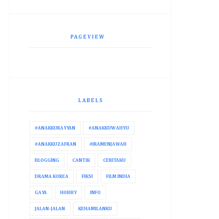
PAGEVIEW
LABELS
#ANAKKURAYYAN
#ANAKKUWAHYU
#ANAKKUZAFRAN
#IRAMENJAWAB
BLOGGING
CANTIK
CERITAKU
DRAMA KOREA
FIKSI
FILM INDIA
GAYA
HOBBY
INFO
JALAN-JALAN
KEHAMILANKU