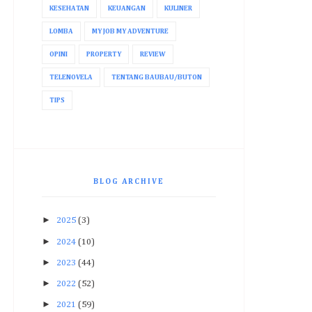
KESEHATAN
KEUANGAN
KULINER
LOMBA
MY JOB MY ADVENTURE
OPINI
PROPERTY
REVIEW
TELENOVELA
TENTANG BAUBAU/BUTON
TIPS
BLOG ARCHIVE
►
2025
(3)
►
2024
(10)
►
2023
(44)
►
2022
(52)
►
2021
(59)