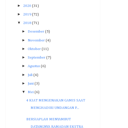
►
2020
(31)
►
2019
(72)
▼
2018
(71)
►
Desember
(5)
►
November
(4)
►
Oktober
(11)
►
September
(7)
►
Agustus
(6)
►
Juli
(4)
►
Juni
(3)
▼
Mei
(6)
4 KIAT MENGENAKAN GAMIS SAAT
MENGHADIRI UNDANGAN P...
BERSIAPLAH MENYAMBUT
DATANGNYA RAMADAN EKSTRA