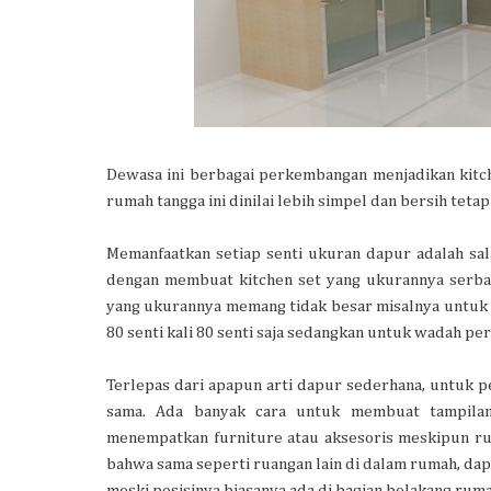
Dewasa ini berbagai perkembangan menjadikan kitch
rumah tangga ini dinilai lebih simpel dan bersih tet
Memanfaatkan setiap senti ukuran dapur adalah sala
dengan membuat kitchen set yang ukurannya serba 
yang ukurannya memang tidak besar misalnya untu
80 senti kali 80 senti saja sedangkan untuk wadah per
Terlepas dari apapun arti dapur sederhana, untuk p
sama. Ada banyak cara untuk membuat tampilan
menempatkan furniture atau aksesoris meskipun ru
bahwa sama seperti ruangan lain di dalam rumah, dap
meski posisinya biasanya ada di bagian belakang ruma