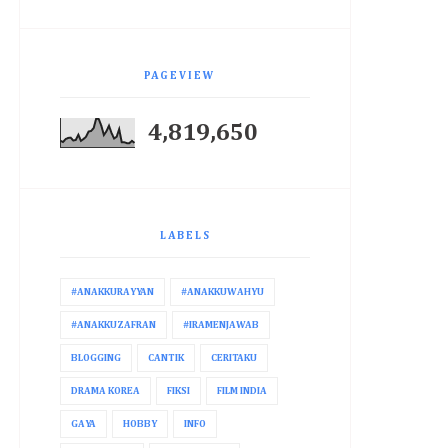
PAGEVIEW
4,819,650
LABELS
#ANAKKURAYYAN
#ANAKKUWAHYU
#ANAKKUZAFRAN
#IRAMENJAWAB
BLOGGING
CANTIK
CERITAKU
DRAMA KOREA
FIKSI
FILM INDIA
GAYA
HOBBY
INFO