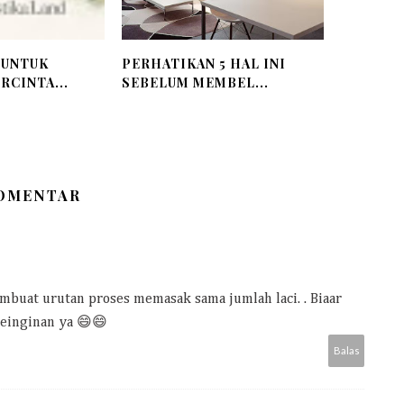
 UNTUK
PERHATIKAN 5 HAL INI
RCINTA...
SEBELUM MEMBEL...
KOMENTAR
mbuat urutan proses memasak sama jumlah laci. . Biaar
keinginan ya 😄😄
Balas