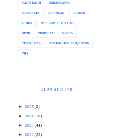
JALAN-JALAN
KEHAMILANKU
KESEHATAN
KEUANGAN
KULINER
LOMBA
MY JOB MY ADVENTURE
OPINI
PROPERTY
REVIEW
TELENOVELA
TENTANG BAUBAU/BUTON
TIPS
BLOG ARCHIVE
►
2025
(3)
►
2024
(10)
►
2023
(44)
►
2022
(52)