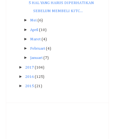
5 HAL YANG HARUS DIPERHATIKAN
SEBELUM MEMBELI KITC...
►
Mei
(6)
►
April
(10)
►
Maret
(4)
►
Februari
(4)
►
Januari
(7)
►
2017
(104)
►
2016
(125)
►
2015
(21)