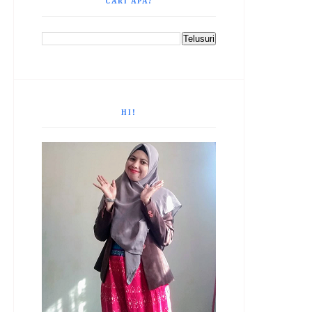
CARI APA?
HI!