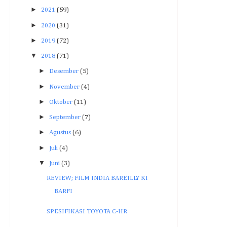
►
2021
(59)
►
2020
(31)
►
2019
(72)
▼
2018
(71)
►
Desember
(5)
►
November
(4)
►
Oktober
(11)
►
September
(7)
►
Agustus
(6)
►
Juli
(4)
▼
Juni
(3)
REVIEW; FILM INDIA BAREILLY KI
BARFI
SPESIFIKASI TOYOTA C-HR