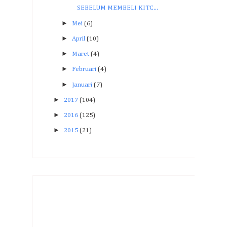
SEBELUM MEMBELI KITC...
►
Mei
(6)
►
April
(10)
►
Maret
(4)
►
Februari
(4)
►
Januari
(7)
►
2017
(104)
►
2016
(125)
►
2015
(21)