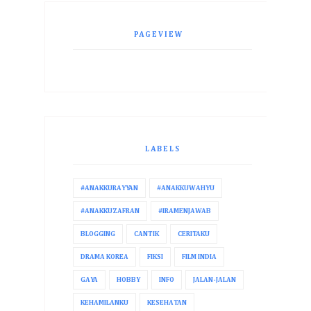
PAGEVIEW
LABELS
#ANAKKURAYYAN
#ANAKKUWAHYU
#ANAKKUZAFRAN
#IRAMENJAWAB
BLOGGING
CANTIK
CERITAKU
DRAMA KOREA
FIKSI
FILM INDIA
GAYA
HOBBY
INFO
JALAN-JALAN
KEHAMILANKU
KESEHATAN