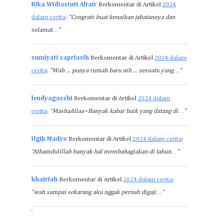
Rika Widiastuti Altair
Berkomentar di Artikel
2024
dalam cerita
:
“Congrats buat kenaikan jabatannya dan
selamat…”
sumiyati sapriasih
Berkomentar di Artikel
2024 dalam
cerita
:
“Wah ... punya rumah baru nih ... sesuatu yang…”
lendyagasshi
Berkomentar di Artikel
2024 dalam
cerita
:
“MashaAllaa~Banyak kabar baik yang datang di…”
Ugik Madyo
Berkomentar di Artikel
2024 dalam cerita
:
“Alhamdulillah banyak hal membahagiakan di tahun…”
khairiah
Berkomentar di Artikel
2024 dalam cerita
:
“wah sampai sekarang aku nggak pernah digaji…”
`