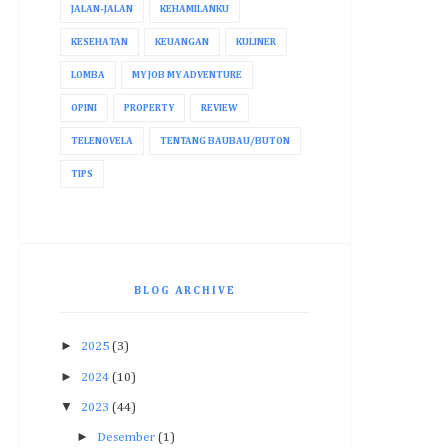
JALAN-JALAN
KEHAMILANKU
KESEHATAN
KEUANGAN
KULINER
LOMBA
MY JOB MY ADVENTURE
OPINI
PROPERTY
REVIEW
TELENOVELA
TENTANG BAUBAU/BUTON
TIPS
BLOG ARCHIVE
►
2025
(3)
►
2024
(10)
▼
2023
(44)
►
Desember
(1)