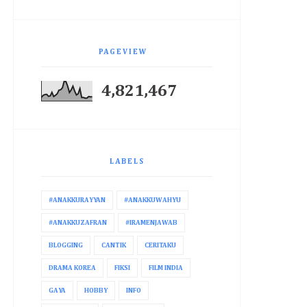
PAGEVIEW
4,821,467
LABELS
#ANAKKURAYYAN
#ANAKKUWAHYU
#ANAKKUZAFRAN
#IRAMENJAWAB
BLOGGING
CANTIK
CERITAKU
DRAMA KOREA
FIKSI
FILM INDIA
GAYA
HOBBY
INFO