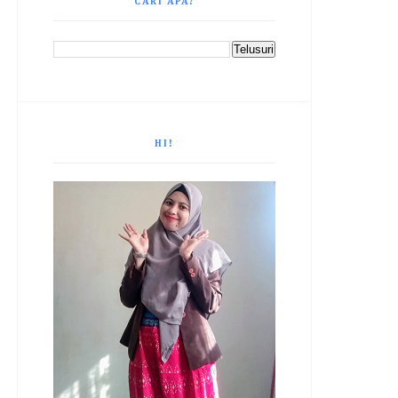
CARI APA?
HI!