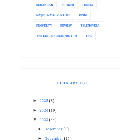
KEUANGAN
KULINER
LOMBA
MY JOB MY ADVENTURE
OPINI
PROPERTY
REVIEW
TELENOVELA
TENTANG BAUBAU/BUTON
TIPS
BLOG ARCHIVE
►
2025
(3)
►
2024
(10)
▼
2023
(44)
►
Desember
(1)
►
November
(1)