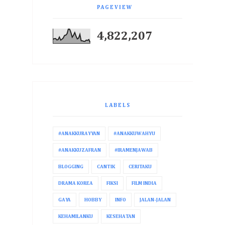
PAGEVIEW
4,822,207
LABELS
#ANAKKURAYYAN
#ANAKKUWAHYU
#ANAKKUZAFRAN
#IRAMENJAWAB
BLOGGING
CANTIK
CERITAKU
DRAMA KOREA
FIKSI
FILM INDIA
GAYA
HOBBY
INFO
JALAN-JALAN
KEHAMILANKU
KESEHATAN