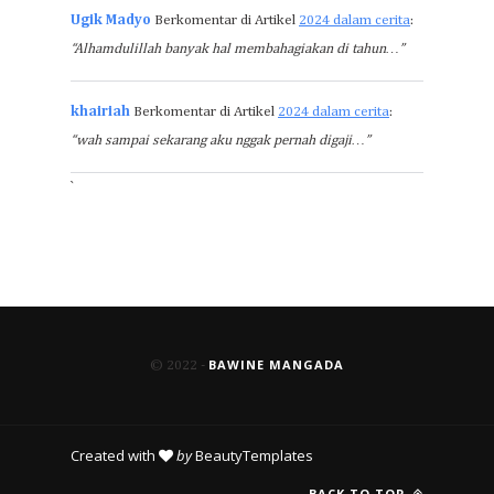
Ugik Madyo
Berkomentar di Artikel
2024 dalam cerita
:
“Alhamdulillah banyak hal membahagiakan di tahun…”
khairiah
Berkomentar di Artikel
2024 dalam cerita
:
“wah sampai sekarang aku nggak pernah digaji…”
`
BAWINE MANGADA
© 2022 -
Created with
by
BeautyTemplates
BACK TO TOP