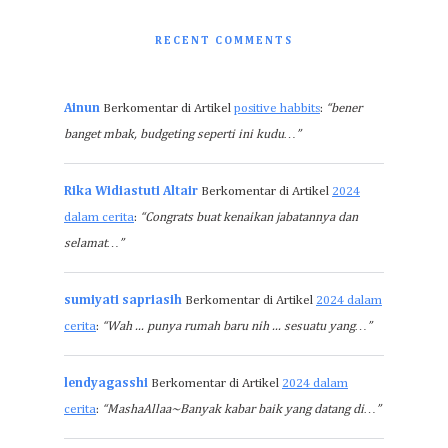
RECENT COMMENTS
Ainun
Berkomentar di Artikel
positive habbits
:
“bener
banget mbak, budgeting seperti ini kudu…”
Rika Widiastuti Altair
Berkomentar di Artikel
2024
dalam cerita
:
“Congrats buat kenaikan jabatannya dan
selamat…”
sumiyati sapriasih
Berkomentar di Artikel
2024 dalam
cerita
:
“Wah ... punya rumah baru nih ... sesuatu yang…”
lendyagasshi
Berkomentar di Artikel
2024 dalam
cerita
:
“MashaAllaa~Banyak kabar baik yang datang di…”