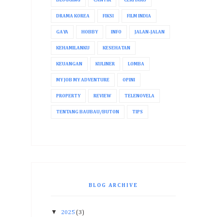
BLOGGING
CANTIK
CERITAKU
DRAMA KOREA
FIKSI
FILM INDIA
GAYA
HOBBY
INFO
JALAN-JALAN
KEHAMILANKU
KESEHATAN
KEUANGAN
KULINER
LOMBA
MY JOB MY ADVENTURE
OPINI
PROPERTY
REVIEW
TELENOVELA
TENTANG BAUBAU/BUTON
TIPS
BLOG ARCHIVE
▼
2025
(3)