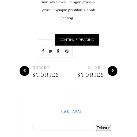
hari saya awali dengan grasak-
grusuk nyiapin printilan si anak
lanang...
CONTINUE READING
NEWER
OLDER
STORIES
STORIES
CARI APA?