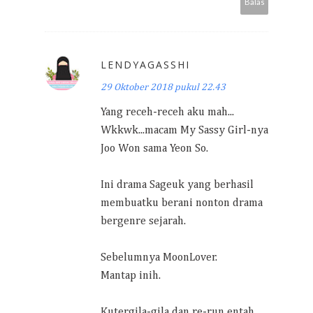
Balas
LENDYAGASSHI
29 Oktober 2018 pukul 22.43
Yang receh-receh aku mah...
Wkkwk...macam My Sassy Girl-nya
Joo Won sama Yeon So.
Ini drama Sageuk yang berhasil
membuatku berani nonton drama
bergenre sejarah.
Sebelumnya MoonLover.
Mantap inih.
Kutergila-gila dan re-run entah