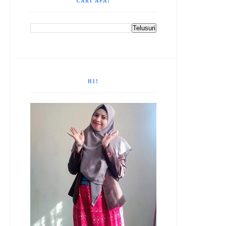
CARI APA?
HI!