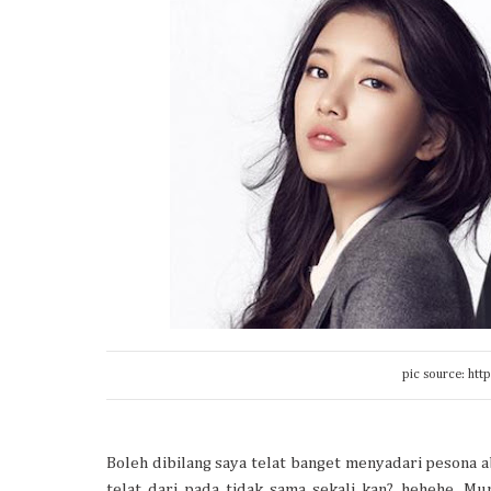
pic source: htt
Boleh dibilang saya telat banget menyadari pesona ab
telat dari pada tidak sama sekali kan? hehehe. M