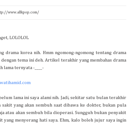
http://www.allkpop.com/
anget, LOLOLOL
ntang drama korea nih. Hmm ngomong-ngomong tentang drama
s dengan tema ini deh. Artikel terakhir yang membahas drama
h lama ternyata -____-
awatihamid.com
belum lama ini saya alami nih. Jadi, sekitar satu bulan terakhir
ah sakit yang akan sembuh saat dibawa ke dokter, bukan pula
aja atau akan sembuh bila dioperasi. Sungguh bukan penyakit
it yang menyerang hati saya. Ehm, kalo boleh jujur saya ingin