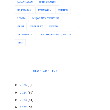
JALAN-JALAN
KEHAMILANKU
KESEHATAN
KEUANGAN
KULINER
LOMBA
MY JOB MY ADVENTURE
OPINI
PROPERTY
REVIEW
TELENOVELA
TENTANG BAUBAU/BUTON
TIPS
BLOG ARCHIVE
►
2025
(3)
►
2024
(10)
►
2023
(44)
►
2022
(52)