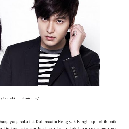
p://showbiz.liputan6.com/
ang yang satu ini. Duh maafin Neng yah Bang! Tapi lebih baik
ungkin teman-teman bertanya-tanya, kok baru sekarang saya