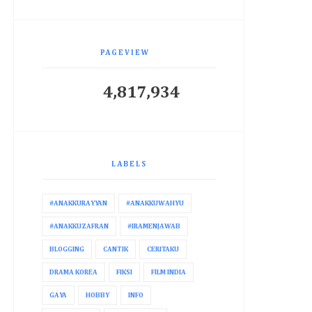
PAGEVIEW
4,817,934
LABELS
#ANAKKURAYYAN
#ANAKKUWAHYU
#ANAKKUZAFRAN
#IRAMENJAWAB
BLOGGING
CANTIK
CERITAKU
DRAMA KOREA
FIKSI
FILM INDIA
GAYA
HOBBY
INFO