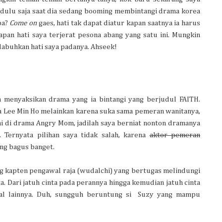
-dulu saja saat dia sedang booming membintangi drama korea
pa?
Come on
gaes, hati tak dapat diatur kapan saatnya ia harus
pan hati saya terjerat pesona abang yang satu ini. Mungkin
abuhkan hati saya padanya. Ahseek!
h menyaksikan drama yang ia bintangi yang berjudul FAITH.
na Lee Min Ho melainkan karena suka sama pemeran wanitanya,
i di drama Angry Mom, jadilah saya berniat nonton dramanya
. Ternyata pilihan saya tidak salah, karena
aktor pemeran
ng bagus banget.
g kapten pengawal raja (wudalchi) yang bertugas melindungi
ta. Dari jatuh cinta pada perannya hingga kemudian jatuh cinta
l lainnya. Duh, sungguh beruntung si Suzy yang mampu