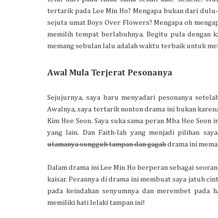
tertarik pada Lee Min Ho? Mengapa bukan dari dulu
sejuta umat Boys Over Flowers? Mengapa oh menga
memilih tempat berlabuhnya. Begitu pula dengan ka
memang sebulan lalu adalah waktu terbaik untuk mel
Awal Mula Terjerat Pesonanya
Sejujurnya, saya baru menyadari pesonanya setela
Awalnya, saya tertarik nonton drama ini bukan kare
Kim Hee Seon. Saya suka sama peran Mba Hee Seon in
yang lain. Dan Faith-lah yang menjadi pilihan saya
utamanya sungguh tampan dan gagah
drama ini mema
Dalam drama ini Lee Min Ho berperan sebagai seoran
kaisar. Perannya di drama ini membuat saya jatuh cin
pada keindahan senyumnya dan merembet pada ha
memiliki hati lelaki tampan ini!