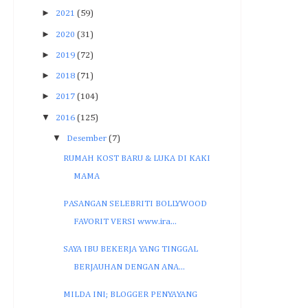
►
2021
(59)
►
2020
(31)
►
2019
(72)
►
2018
(71)
►
2017
(104)
▼
2016
(125)
▼
Desember
(7)
RUMAH KOST BARU & LUKA DI KAKI
MAMA
PASANGAN SELEBRITI BOLLYWOOD
FAVORIT VERSI www.ira...
SAYA IBU BEKERJA YANG TINGGAL
BERJAUHAN DENGAN ANA...
MILDA INI; BLOGGER PENYAYANG