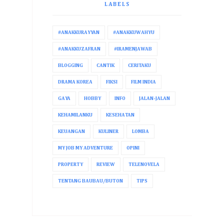
LABELS
#ANAKKURAYYAN
#ANAKKUWAHYU
#ANAKKUZAFRAN
#IRAMENJAWAB
BLOGGING
CANTIK
CERITAKU
DRAMA KOREA
FIKSI
FILM INDIA
GAYA
HOBBY
INFO
JALAN-JALAN
KEHAMILANKU
KESEHATAN
KEUANGAN
KULINER
LOMBA
MY JOB MY ADVENTURE
OPINI
PROPERTY
REVIEW
TELENOVELA
TENTANG BAUBAU/BUTON
TIPS