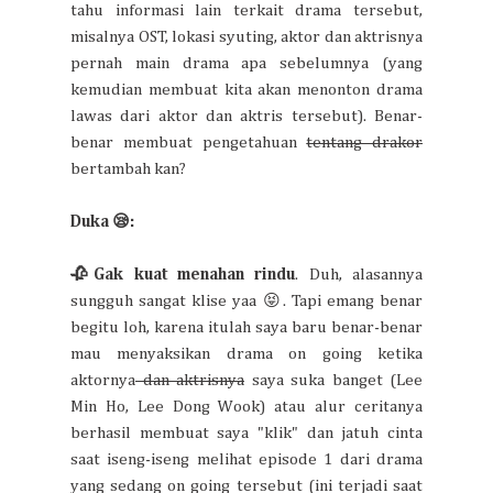
tahu informasi lain terkait drama tersebut,
misalnya OST, lokasi syuting, aktor dan aktrisnya
pernah main drama apa sebelumnya (yang
kemudian membuat kita akan menonton drama
lawas dari aktor dan aktris tersebut). Benar-
benar membuat pengetahuan
tentang drakor
bertambah kan?
Duka 😪:
🥀Gak kuat menahan rindu
. Duh, alasannya
sungguh sangat klise yaa 😝. Tapi emang benar
begitu loh, karena itulah saya baru benar-benar
mau menyaksikan drama on going ketika
aktornya
dan aktrisnya
saya suka banget (Lee
Min Ho, Lee Dong Wook) atau alur ceritanya
berhasil membuat saya "klik" dan jatuh cinta
saat iseng-iseng melihat episode 1 dari drama
yang sedang on going tersebut (ini terjadi saat