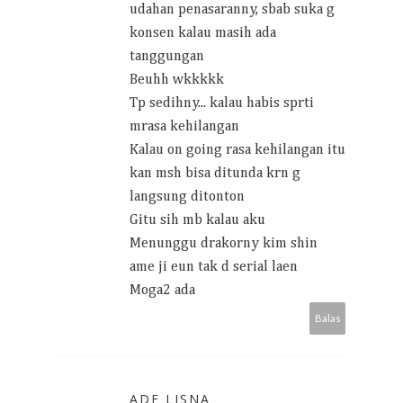
udahan penasaranny, sbab suka g
konsen kalau masih ada
tanggungan
Beuhh wkkkkk
Tp sedihny... kalau habis sprti
mrasa kehilangan
Kalau on going rasa kehilangan itu
kan msh bisa ditunda krn g
langsung ditonton
Gitu sih mb kalau aku
Menunggu drakorny kim shin
ame ji eun tak d serial laen
Moga2 ada
Balas
ADE LISNA