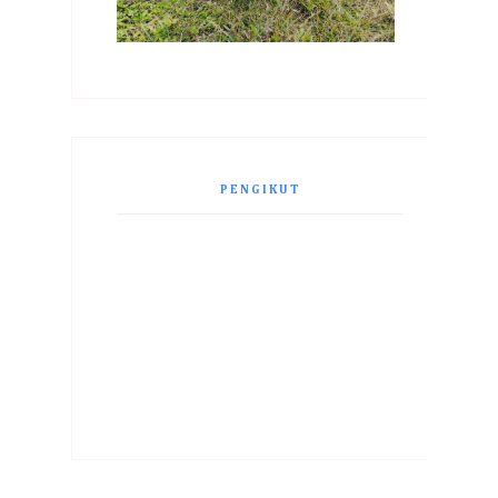
PENGIKUT