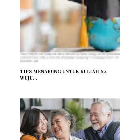
TIPS MENABUNG UNTUK KULIAH S2,
WUJU...