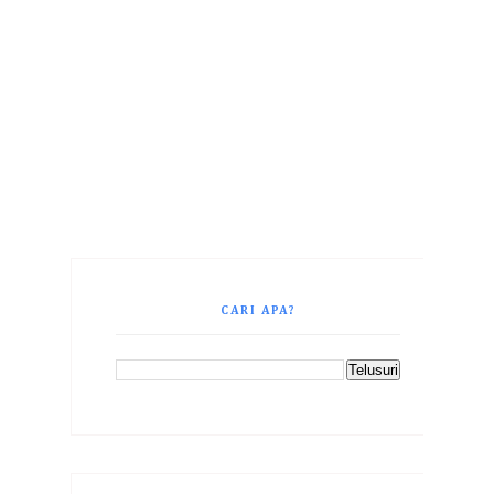
CARI APA?