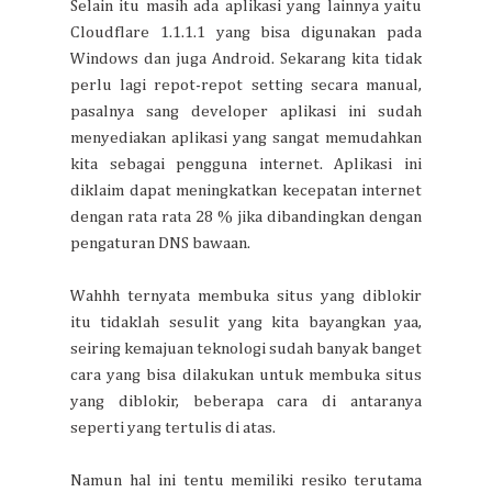
Selain itu masih ada aplikasi yang lainnya yaitu
Cloudflare 1.1.1.1 yang bisa digunakan pada
Windows dan juga Android. Sekarang kita tidak
perlu lagi repot-repot setting secara manual,
pasalnya sang developer aplikasi ini sudah
menyediakan aplikasi yang sangat memudahkan
kita sebagai pengguna internet. Aplikasi ini
diklaim dapat meningkatkan kecepatan internet
dengan rata rata 28 % jika dibandingkan dengan
pengaturan DNS bawaan.
Wahhh ternyata membuka situs yang diblokir
itu tidaklah sesulit yang kita bayangkan yaa,
seiring kemajuan teknologi sudah banyak banget
cara yang bisa dilakukan untuk membuka situs
yang diblokir, beberapa cara di antaranya
seperti yang tertulis di atas.
Namun hal ini tentu memiliki resiko terutama