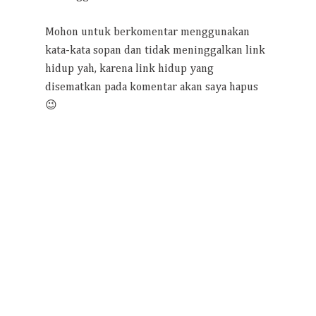
Mohon untuk berkomentar menggunakan
kata-kata sopan dan tidak meninggalkan link
hidup yah, karena link hidup yang
disematkan pada komentar akan saya hapus
😉