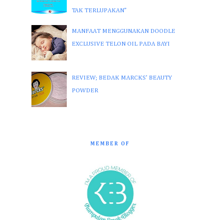
TAK TERLUPAKAN”
MANFAAT MENGGUNAKAN DOODLE
EXCLUSIVE TELON OIL PADA BAYI
REVIEW; BEDAK MARCKS' BEAUTY
POWDER
MEMBER OF