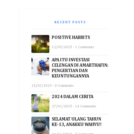
RECENT POSTS
POSITIVE HABBITS
12/05/2025 - 1 Comments
APA ITU INVESTASI
CELENGAN DI AMARTHAFIN:
PENGERTIAN DAN
KEUNTUNGANNYA
15/03/2025 - 0 Comments
2024 DALAM CERITA
27/01/2025 - 14 Comments
SELAMAT ULANG TAHUN
KE-13, ANAKKU WAHYU!