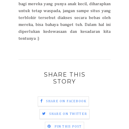
bagi mereka yang punya anak kecil, diharapkan
untuk tetap waspada, jangan sampe situs yang
terblokir tersebut diakses secara bebas oleh
mereka, bisa bahaya banget tuh. Dalam hal ini
diperlukan kedewasaan dan kesadaran kita
tentunya :)
SHARE THIS
STORY
SHARE ON FACEBOOK
SHARE ON TWITTER
PIN THIS POST