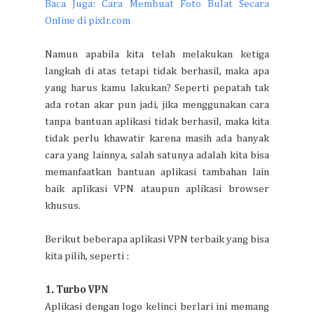
Baca Juga: Cara Membuat Foto Bulat Secara
Online di pixlr.com
Namun apabila kita telah melakukan ketiga
langkah di atas tetapi tidak berhasil, maka apa
yang harus kamu lakukan? Seperti pepatah tak
ada rotan akar pun jadi, jika menggunakan cara
tanpa bantuan aplikasi tidak berhasil, maka kita
tidak perlu khawatir karena masih ada banyak
cara yang lainnya, salah satunya adalah kita bisa
memanfaatkan bantuan aplikasi tambahan lain
baik aplikasi VPN ataupun aplikasi browser
khusus.
Berikut beberapa aplikasi VPN terbaik yang bisa
kita pilih, seperti :
1. Turbo VPN
Aplikasi dengan logo kelinci berlari ini memang