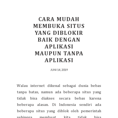
CARA MUDAH
MEMBUKA SITUS
YANG DIBLOKIR
BAIK DENGAN
APLIKASI
MAUPUN TANPA
APLIKASI
JUNI 14, 2019
Walau internet dikenal sebagai dunia bebas
tanpa batas, namun ada beberapa situs yang
tidak bisa diakses secara bebas karena
beberapa alasan. Di Indonesia sendiri ada
beberapa situs yang diblok oleh pemerintah
sehingga membuat kita tidak bisa