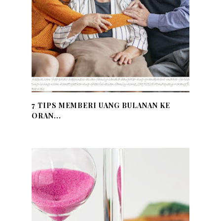
7 TIPS MEMBERI UANG BULANAN KE
ORAN...