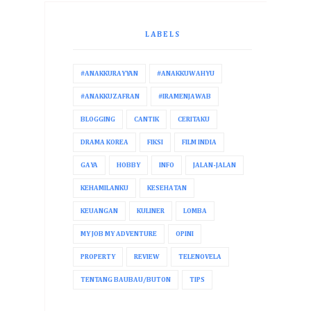
LABELS
#ANAKKURAYYAN
#ANAKKUWAHYU
#ANAKKUZAFRAN
#IRAMENJAWAB
BLOGGING
CANTIK
CERITAKU
DRAMA KOREA
FIKSI
FILM INDIA
GAYA
HOBBY
INFO
JALAN-JALAN
KEHAMILANKU
KESEHATAN
KEUANGAN
KULINER
LOMBA
MY JOB MY ADVENTURE
OPINI
PROPERTY
REVIEW
TELENOVELA
TENTANG BAUBAU/BUTON
TIPS