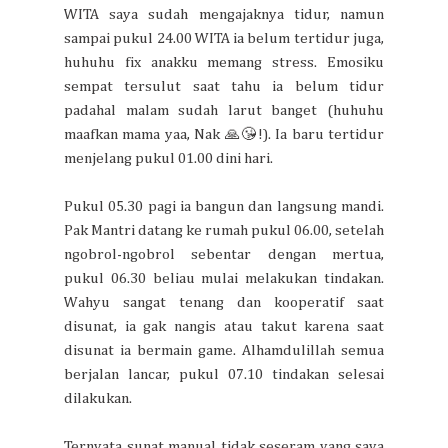
WITA saya sudah mengajaknya tidur, namun
sampai pukul 24.00 WITA ia belum tertidur juga,
huhuhu fix anakku memang stress. Emosiku
sempat tersulut saat tahu ia belum tidur
padahal malam sudah larut banget (huhuhu
maafkan mama yaa, Nak 🙏😘!). Ia baru tertidur
menjelang pukul 01.00 dini hari.
Pukul 05.30 pagi ia bangun dan langsung mandi.
Pak Mantri datang ke rumah pukul 06.00, setelah
ngobrol-ngobrol sebentar dengan mertua,
pukul 06.30 beliau mulai melakukan tindakan.
Wahyu sangat tenang dan kooperatif saat
disunat, ia gak nangis atau takut karena saat
disunat ia bermain game. Alhamdulillah semua
berjalan lancar, pukul 07.10 tindakan selesai
dilakukan.
Ternyata sunat manual tidak seseram yang saya