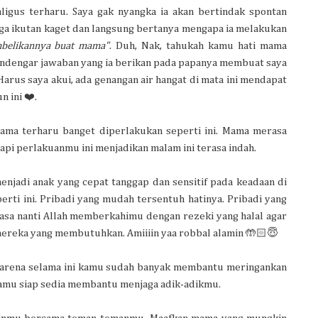
igus terharu. Saya gak nyangka ia akan bertindak spontan
uga ikutan kaget dan langsung bertanya mengapa ia melakukan
mbelikannya buat mama"
. Duh, Nak, tahukah kamu hati mama
ndengar jawaban yang ia berikan pada papanya membuat saya
rus saya akui, ada genangan air hangat di mata ini mendapat
n ini ❤️.
ama terharu banget diperlakukan seperti ini. Mama merasa
tapi perlakuanmu ini menjadikan malam ini terasa indah.
njadi anak yang cepat tanggap dan sensitif pada keadaan di
erti ini. Pribadi yang mudah tersentuh hatinya. Pribadi yang
sa nanti Allah memberkahimu dengan rezeki yang halal agar
reka yang membutuhkan. Amiiiin yaa robbal alamin 🤲🏻😇
h karena selama ini kamu sudah banyak membantu meringankan
kamu siap sedia membantu menjaga adik-adikmu.