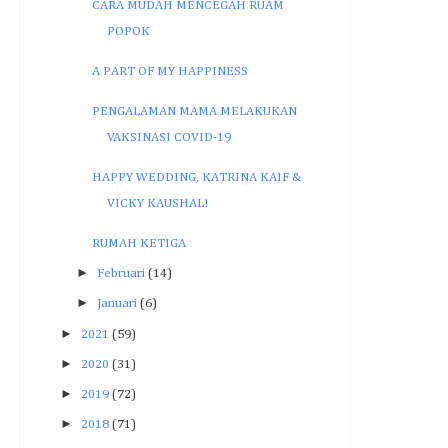
CARA MUDAH MENCEGAH RUAM
POPOK
A PART OF MY HAPPINESS
PENGALAMAN MAMA MELAKUKAN
VAKSINASI COVID-19
HAPPY WEDDING, KATRINA KAIF &
VICKY KAUSHAL!
RUMAH KETIGA
►
Februari
(14)
►
Januari
(6)
►
2021
(59)
►
2020
(31)
►
2019
(72)
►
2018
(71)