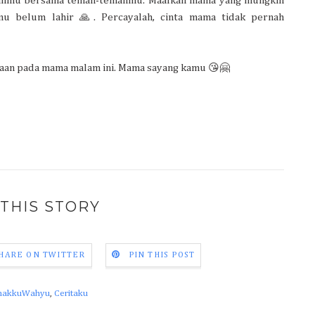
inmu bersama teman-temanmu. Maafkan mama yang mungkin
mu belum lahir 🙏. Percayalah, cinta mama tidak pernah
aan pada mama malam ini. Mama sayang kamu 😘🤗
THIS STORY
HARE ON TWITTER
PIN THIS POST
nakkuWahyu
,
Ceritaku