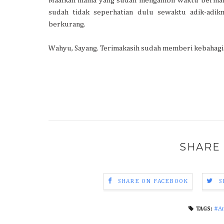
Maafkan mama yang sudah mengambil waktu berma
sudah tidak seperhatian dulu sewaktu adik-adik
berkurang.
Wahyu, Sayang. Terimakasih sudah memberi kebahagi
SHARE 
SHARE ON FACEBOOK
S
#A
TAGS: