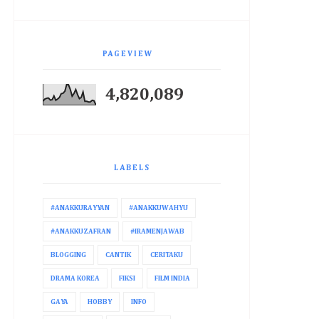
PAGEVIEW
4,820,089
LABELS
#ANAKKURAYYAN
#ANAKKUWAHYU
#ANAKKUZAFRAN
#IRAMENJAWAB
BLOGGING
CANTIK
CERITAKU
DRAMA KOREA
FIKSI
FILM INDIA
GAYA
HOBBY
INFO