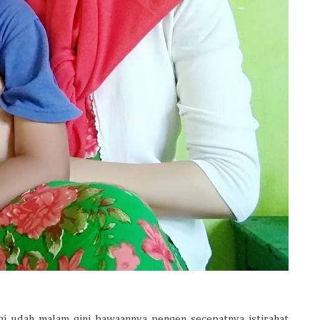
agi udah malam gini bawaannya pengen secepatnya istirahat