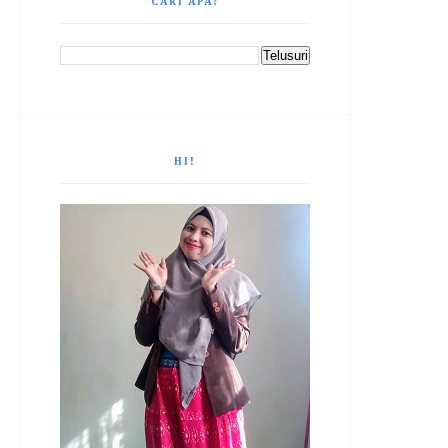
CARI APA?
HI!