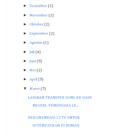
►
Desember
(2)
►
November
(2)
►
Oktober
(2)
►
September
(2)
►
Agustus
(1)
►
Juli
(4)
►
Juni
(5)
►
Mei
(2)
►
April
(5)
▼
Maret
(7)
LAYANAN TRANSFER UANG KE LUAR
NEGERI, PENGUSAHA LE...
REKOMENDASI CCTV UNTUK
DITEMPATKAN DI RUMAH