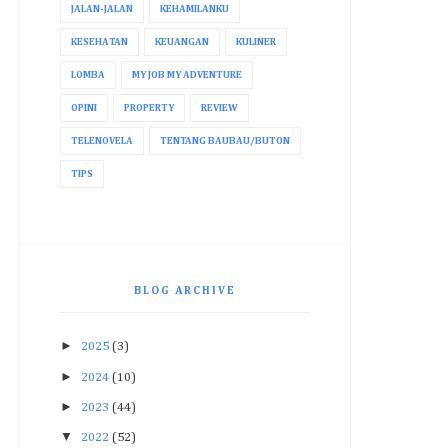
JALAN-JALAN
KEHAMILANKU
KESEHATAN
KEUANGAN
KULINER
LOMBA
MY JOB MY ADVENTURE
OPINI
PROPERTY
REVIEW
TELENOVELA
TENTANG BAUBAU/BUTON
TIPS
BLOG ARCHIVE
►
2025
(3)
►
2024
(10)
►
2023
(44)
▼
2022
(52)