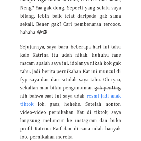
hampir tiga bulan berlalu, ckckck. Gak salah,
Neng? Yaa gak dong. Seperti yang selalu saya
bilang, lebih baik telat daripada gak sama
sekali. Bener gak? Cari pembenaran terooos,
hahaha 😂🙈
Sejujurnya, saya baru beberapa hari ini tahu
kalo Katrina itu udah nikah, huhuhu fans
macam apalah saya ini, idolanya nikah kok gak
tahu. Jadi berita pernikahan Kat ini muncul di
fyp saya dan dari situlah saya tahu. Oh iyaa,
sekalian mau bikin pengumuman
gak penting
nih bahwa saat ini saya udah
resmi jadi anak
tiktok
loh, gaes, hehehe. Setelah nonton
video-video pernikahan Kat di tiktok, saya
langsung meluncur ke instagram dan buka
profil Katrina Kaif dan di sana udah banyak
foto pernikahan mereka.