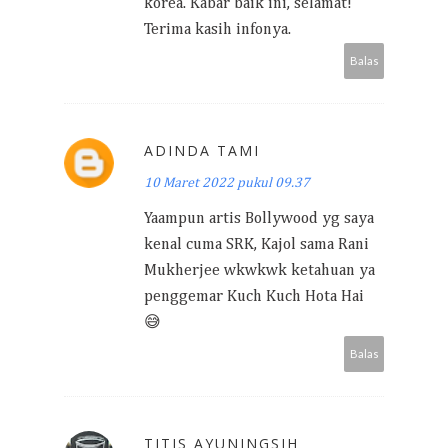
korea. Kabar baik ini, selamat!
Terima kasih infonya.
Balas
ADINDA TAMI
10 Maret 2022 pukul 09.37
Yaampun artis Bollywood yg saya
kenal cuma SRK, Kajol sama Rani
Mukherjee wkwkwk ketahuan ya
penggemar Kuch Kuch Hota Hai
😅
Balas
TITIS AYUNINGSIH