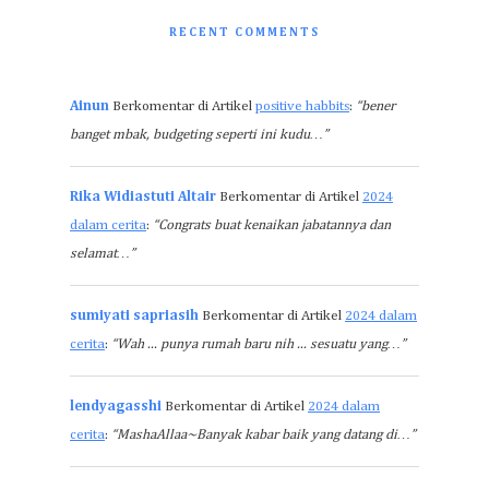
RECENT COMMENTS
Ainun
Berkomentar di Artikel
positive habbits
:
“bener
banget mbak, budgeting seperti ini kudu…”
Rika Widiastuti Altair
Berkomentar di Artikel
2024
dalam cerita
:
“Congrats buat kenaikan jabatannya dan
selamat…”
sumiyati sapriasih
Berkomentar di Artikel
2024 dalam
cerita
:
“Wah ... punya rumah baru nih ... sesuatu yang…”
lendyagasshi
Berkomentar di Artikel
2024 dalam
cerita
:
“MashaAllaa~Banyak kabar baik yang datang di…”