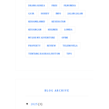
DRAMA KOREA
FIKSI
FILM INDIA
GAYA
HOBBY
INFO
JALAN-JALAN
KEHAMILANKU
KESEHATAN
KEUANGAN
KULINER
LOMBA
MY JOB MY ADVENTURE
OPINI
PROPERTY
REVIEW
TELENOVELA
TENTANG BAUBAU/BUTON
TIPS
BLOG ARCHIVE
▼
2025
(3)