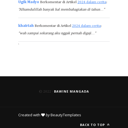
Ugik Madyo
Berkomentar di Artikel
2024 dalam cerita
:
“Alhamdulillah banyak hal membahagiakan di tahun…”
khairiah
Berkomentar di Artikel
2024 dalam cerita
:
“wah sampai sekarang aku nggak pernah digaji…”
`
BAWINE MANGADA
© 2022 -
Created with
by
BeautyTemplates
BACK TO TOP