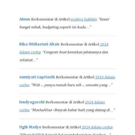
Ainun
Berkomentar di Artikel
positive habbits
:
“bener
banget mbak, budgeting seperti ini kudu…”
Rika Widiastuti Altair
Berkomentar di Artikel
2024
dalam cerita
:
“Congrats buat kenaikan jabatannya dan
selamat…”
sumiyati sapriasih
Berkomentar di Artikel
2024 dalam
cerita
:
“Wah ... punya rumah baru nih ... sesuatu yang…”
lendyagasshi
Berkomentar di Artikel
2024 dalam
cerita
:
“MashaAllaa~Banyak kabar baik yang datang di…”
Ugik Madyo
Berkomentar di Artikel
2024 dalam cerita
: