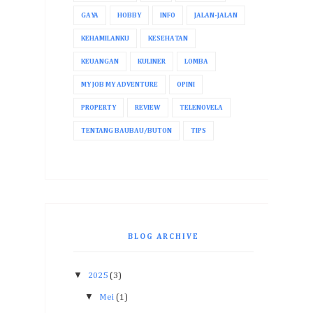
GAYA
HOBBY
INFO
JALAN-JALAN
KEHAMILANKU
KESEHATAN
KEUANGAN
KULINER
LOMBA
MY JOB MY ADVENTURE
OPINI
PROPERTY
REVIEW
TELENOVELA
TENTANG BAUBAU/BUTON
TIPS
BLOG ARCHIVE
▼
2025
(3)
▼
Mei
(1)