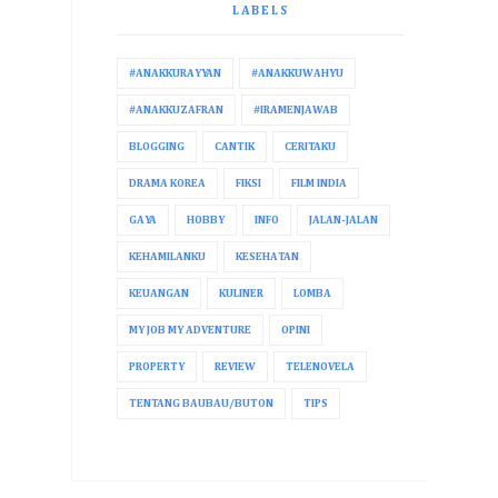
LABELS
#ANAKKURAYYAN
#ANAKKUWAHYU
#ANAKKUZAFRAN
#IRAMENJAWAB
BLOGGING
CANTIK
CERITAKU
DRAMA KOREA
FIKSI
FILM INDIA
GAYA
HOBBY
INFO
JALAN-JALAN
KEHAMILANKU
KESEHATAN
KEUANGAN
KULINER
LOMBA
MY JOB MY ADVENTURE
OPINI
PROPERTY
REVIEW
TELENOVELA
TENTANG BAUBAU/BUTON
TIPS