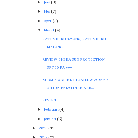
►
Juni
(3)
►
Mei
(7)
►
April
(6)
▼
Maret
(4)
KATEMBEKU SAYANG, KATEMBEKU
MALANG
REVIEW EMINA SUN PROTECTION
SPF 30 PA +++
KURSUS ONLINE DI SKILL ACADEMY
UNTUK PELATIHAN KAR...
RESIGN
►
Februari
(4)
►
Januari
(5)
►
2020
(31)
►
2019
(72)