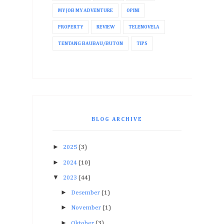
MY JOB MY ADVENTURE
OPINI
PROPERTY
REVIEW
TELENOVELA
TENTANG BAUBAU/BUTON
TIPS
BLOG ARCHIVE
►
2025
(3)
►
2024
(10)
▼
2023
(44)
►
Desember
(1)
►
November
(1)
►
Oktober
(3)