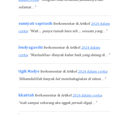
selamat…”
sumiyati sapriasih
Berkomentar di Artikel
2024 dalam
cerita
:
“Wah ... punya rumah baru nih ... sesuatu yang…”
lendyagasshi
Berkomentar di Artikel
2024 dalam
cerita
:
“MashaAllaa~Banyak kabar baik yang datang di…”
Ugik Madyo
Berkomentar di Artikel
2024 dalam cerita
:
“Alhamdulillah banyak hal membahagiakan di tahun…”
khairiah
Berkomentar di Artikel
2024 dalam cerita
:
“wah sampai sekarang aku nggak pernah digaji…”
`