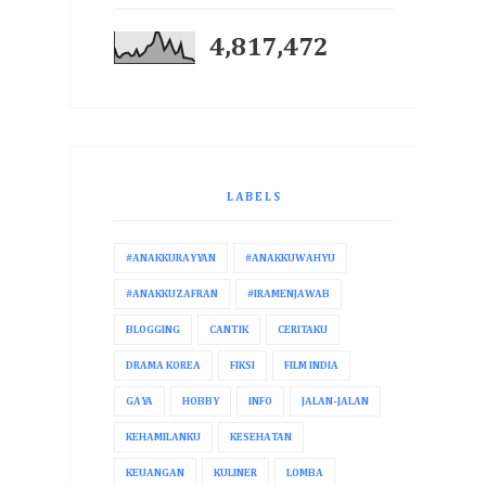
4,817,472
LABELS
#ANAKKURAYYAN
#ANAKKUWAHYU
#ANAKKUZAFRAN
#IRAMENJAWAB
BLOGGING
CANTIK
CERITAKU
DRAMA KOREA
FIKSI
FILM INDIA
GAYA
HOBBY
INFO
JALAN-JALAN
KEHAMILANKU
KESEHATAN
KEUANGAN
KULINER
LOMBA