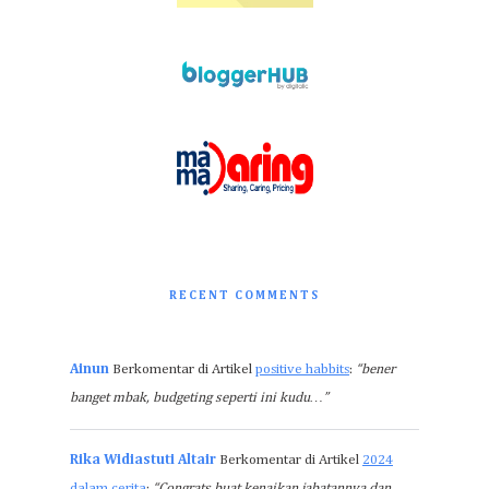
RECENT COMMENTS
Ainun
Berkomentar di Artikel
positive habbits
:
“bener
banget mbak, budgeting seperti ini kudu…”
Rika Widiastuti Altair
Berkomentar di Artikel
2024
dalam cerita
:
“Congrats buat kenaikan jabatannya dan