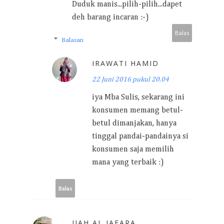
Duduk manis...pilih-pilih...dapet
deh barang incaran :-)
Balas
Balasan
IRAWATI HAMID
22 Juni 2016 pukul 20.04
iya Mba Sulis, sekarang ini
konsumen memang betul-
betul dimanjakan, hanya
tinggal pandai-pandainya si
konsumen saja memilih
mana yang terbaik :)
Balas
JIAH AL JAFARA