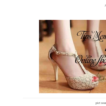
J
pict sou