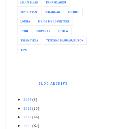
JALAN-JALAN
KEHAMILANKU
KESEHATAN
KEUANGAN
KULINER
LOMBA
MY JOB MY ADVENTURE
OPINI
PROPERTY
REVIEW
TELENOVELA
TENTANG BAUBAU/BUTON
TIPS
BLOG ARCHIVE
►
2025
(3)
►
2024
(10)
►
2023
(44)
►
2022
(52)