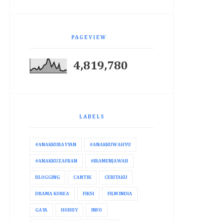
PAGEVIEW
4,819,780
LABELS
#ANAKKURAYYAN
#ANAKKUWAHYU
#ANAKKUZAFRAN
#IRAMENJAWAB
BLOGGING
CANTIK
CERITAKU
DRAMA KOREA
FIKSI
FILM INDIA
GAYA
HOBBY
INFO