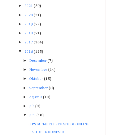
►
2021
(59)
►
2020
(31)
►
2019
(72)
►
2018
(71)
►
2017
(104)
▼
2016
(125)
►
Desember
(7)
►
November
(14)
►
Oktober
(15)
►
September
(8)
►
Agustus
(10)
►
Juli
(8)
▼
Juni
(10)
TIPS MEMBELI SEPATU DI ONLINE
SHOP INDONESIA