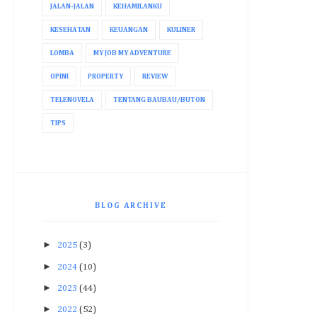
JALAN-JALAN
KEHAMILANKU
KESEHATAN
KEUANGAN
KULINER
LOMBA
MY JOB MY ADVENTURE
OPINI
PROPERTY
REVIEW
TELENOVELA
TENTANG BAUBAU/BUTON
TIPS
BLOG ARCHIVE
►
2025
(3)
►
2024
(10)
►
2023
(44)
►
2022
(52)