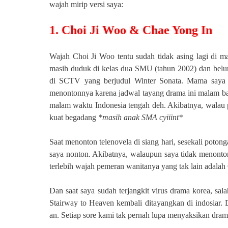
wajah mirip versi saya:
1. Choi Ji Woo & Chae Yong In
Wajah Choi Ji Woo tentu sudah tidak asing lagi di ma
masih duduk di kelas dua SMU (tahun 2002) dan belum 
di SCTV yang berjudul Winter Sonata. Mama saya suk
menontonnya karena jadwal tayang drama ini malam ban
malam waktu Indonesia tengah deh. Akibatnya, walau p
kuat begadang
*masih anak SMA cyiiint*
Saat menonton telenovela di siang hari, sesekali potong
saya nonton. Akibatnya, walaupun saya tidak menonto
terlebih wajah pemeran wanitanya yang tak lain adalah
Dan saat saya sudah terjangkit virus drama korea, sa
Stairway to Heaven
kembali ditayangkan di indosiar.
D
an
. Setiap sore kami tak pernah lu
pa menyaksikan drama