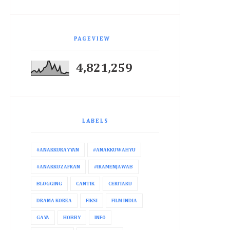
PAGEVIEW
4,821,259
LABELS
#ANAKKURAYYAN
#ANAKKUWAHYU
#ANAKKUZAFRAN
#IRAMENJAWAB
BLOGGING
CANTIK
CERITAKU
DRAMA KOREA
FIKSI
FILM INDIA
GAYA
HOBBY
INFO