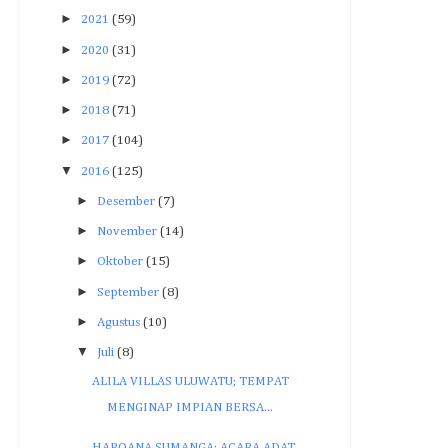
►
2021
(59)
►
2020
(31)
►
2019
(72)
►
2018
(71)
►
2017
(104)
▼
2016
(125)
►
Desember
(7)
►
November
(14)
►
Oktober
(15)
►
September
(8)
►
Agustus
(10)
▼
Juli
(8)
ALILA VILLAS ULUWATU; TEMPAT
MENGINAP IMPIAN BERSA...
HAROANA SUMANGA; ACARA ADAT