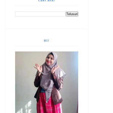
CARI APA?
HI!