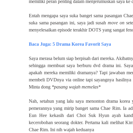
memiliki peran penting dalam menjerumuskan saya ke
Entah mengapa saya suka banget sama pasangan Chae
suka sama pasangan ini, saya jadi susah
move on
sete
menyelesaikan episode terakhir DOTS yang sangat feno
Baca Juga
: 5 Drama Korea Favorit Saya
Saya merasa belum siap berpisah dari mereka. Akibatny
sehingga membuat saya berburu dvd drama ini.
S
ay
apakah mereka memiliki dramanya? Tapi jawaban me
membeli DVDnya via online tapi sayangnya hasilnya
Minta dong
*pasang wajah memelas*
Nah, setahun yang lalu saya menonton drama korea 
pemerannya yang mirip banget sama Chae Rim. Ia ad
Eun Hee kekasih dari Choi Suk Hyun ayah kan
kecerobohan seorang dokter.
Pertama kali melihat Ki
Chae Rim. Ini nih wajah keduanya