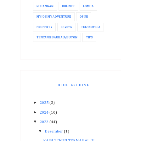
KEUANGAN
KULINER
LOMBA
MY JOB MY ADVENTURE
OPINI
PROPERTY
REVIEW
TELENOVELA
TENTANG BAUBAU/BUTON
TIPS
BLOG ARCHIVE
►
2025
(3)
►
2024
(10)
▼
2023
(44)
▼
Desember
(1)
KAIN TENUN TERMAHAL DI