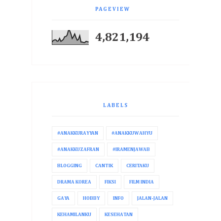
PAGEVIEW
4,821,194
LABELS
#ANAKKURAYYAN
#ANAKKUWAHYU
#ANAKKUZAFRAN
#IRAMENJAWAB
BLOGGING
CANTIK
CERITAKU
DRAMA KOREA
FIKSI
FILM INDIA
GAYA
HOBBY
INFO
JALAN-JALAN
KEHAMILANKU
KESEHATAN