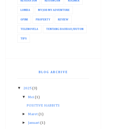
KESEHATAN
KEUANGAN
KULINER
LOMBA
MY JOB MY ADVENTURE
OPINI
PROPERTY
REVIEW
TELENOVELA
TENTANG BAUBAU/BUTON
TIPS
BLOG ARCHIVE
▼
2025
(3)
▼
Mei
(1)
POSITIVE HABBITS
►
Maret
(1)
►
Januari
(1)