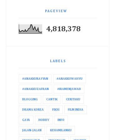
PAGEVIEW
4,818,378
LABELS
#ANAKKURAYYAN
#ANAKKUWAHYU
#ANAKKUZAFRAN
#IRAMENJAWAB
BLOGGING
CANTIK
CERITAKU
DRAMA KOREA
FIKSI
FILM INDIA
GAYA
HOBBY
INFO
JALAN-JALAN
KEHAMILANKU