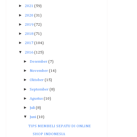
►
2021
(59)
►
2020
(31)
►
2019
(72)
►
2018
(71)
►
2017
(104)
▼
2016
(125)
►
Desember
(7)
►
November
(14)
►
Oktober
(15)
►
September
(8)
►
Agustus
(10)
►
Juli
(8)
▼
Juni
(10)
TIPS MEMBELI SEPATU DI ONLINE
SHOP INDONESIA