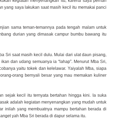
kukan kegiatan menyenangkan itu, karena saya pernah
yang saya lakukan saat masih kecil itu memakai panci
janjian sama teman-temannya pada tengah malam untuk
embang durian yang dimasak campur bumbu bawang itu
i saat masih kecil dulu. Mulai dari ulat daun pisang,
a ikan dan udang semuanya ia “lahap”. Menurut Mba Sri,
banya yaitu tokek dan kelelawar. Yaiyalah Mba, siapa
 orang-orang bernyali besar yang mau memakan kuliner
sejak kecil itu ternyata bertahan hingga kini. Ia suka
emasak adalah kegiatan menyenangkan yang mudah untuk
sar inilah yang membuatnya mampu bertahan berada di
anget yah Mba Sri berada di dapur selama itu.