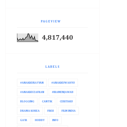
PAGEVIEW
4,817,440
LABELS
#ANAKKURAYYAN
#ANAKKUWAHYU
#ANAKKUZAFRAN
#IRAMENJAWAB
BLOGGING
CANTIK
CERITAKU
DRAMA KOREA
FIKSI
FILM INDIA
GAYA
HOBBY
INFO