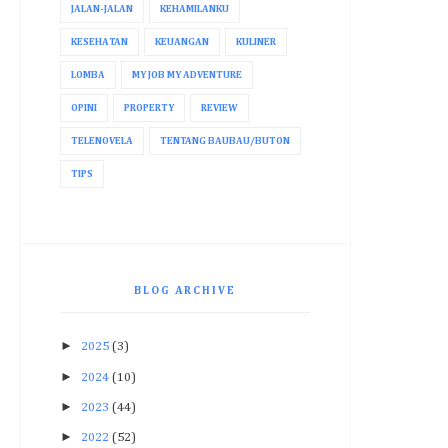
JALAN-JALAN
KEHAMILANKU
KESEHATAN
KEUANGAN
KULINER
LOMBA
MY JOB MY ADVENTURE
OPINI
PROPERTY
REVIEW
TELENOVELA
TENTANG BAUBAU/BUTON
TIPS
BLOG ARCHIVE
►
2025
(3)
►
2024
(10)
►
2023
(44)
►
2022
(52)