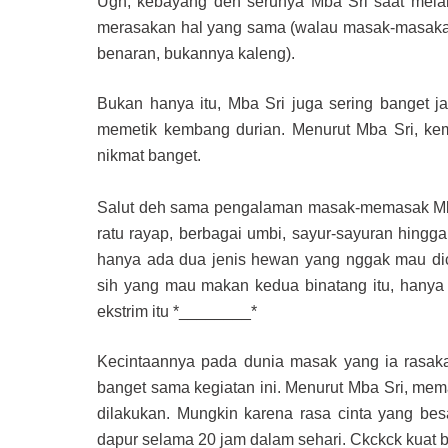
Ugh, kebayang deh serunya Mba Sri saat mela
merasakan hal yang sama (walau masak-masakan 
benaran, bukannya kaleng).
Bukan hanya itu, Mba Sri juga sering banget 
memetik kembang durian. Menurut Mba Sri, k
nikmat banget.
Salut deh sama pengalaman masak-memasak Mba Sr
ratu rayap, berbagai umbi, sayur-sayuran hingg
hanya ada dua jenis hewan yang nggak mau dico
sih yang mau makan kedua binatang itu, hanya
ekstrim itu *________*
Kecintaannya pada dunia masak yang ia rasakan 
banget sama kegiatan ini. Menurut Mba Sri, m
dilakukan. Mungkin karena rasa cinta yang be
dapur selama 20 jam dalam sehari. Ckckck kuat b