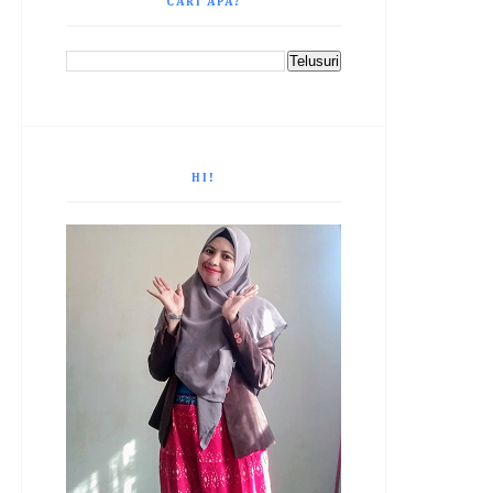
CARI APA?
HI!