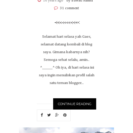
10 years ago
by Irawati Hamid
31 comment
Selamat hari selasa yah Gaes,
selamat datang kembali di blog
saya. Gimana kabarnya nih?
Semoga sehat selalu, amin..
^_______^ Oh iya, di hari selasa ini
saya ingin menuliskan profil salah
satu teman blogger...
CONTINUE READING