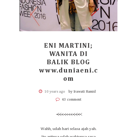
ENI MARTINI;
WANITA DI
BALIK BLOG
www.duniaeni.c
om
10 years ago
by Irawati Hamid
43 comment
Wahh, udah hari selasa ajah yah.
Itu artinya udah waktunya saya