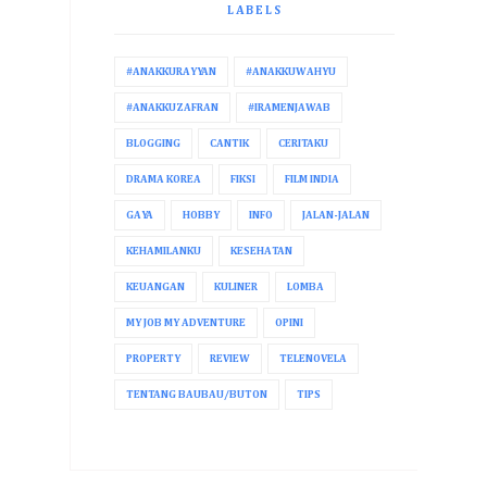
LABELS
#ANAKKURAYYAN
#ANAKKUWAHYU
#ANAKKUZAFRAN
#IRAMENJAWAB
BLOGGING
CANTIK
CERITAKU
DRAMA KOREA
FIKSI
FILM INDIA
GAYA
HOBBY
INFO
JALAN-JALAN
KEHAMILANKU
KESEHATAN
KEUANGAN
KULINER
LOMBA
MY JOB MY ADVENTURE
OPINI
PROPERTY
REVIEW
TELENOVELA
TENTANG BAUBAU/BUTON
TIPS