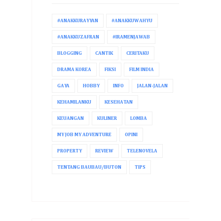
#ANAKKURAYYAN
#ANAKKUWAHYU
#ANAKKUZAFRAN
#IRAMENJAWAB
BLOGGING
CANTIK
CERITAKU
DRAMA KOREA
FIKSI
FILM INDIA
GAYA
HOBBY
INFO
JALAN-JALAN
KEHAMILANKU
KESEHATAN
KEUANGAN
KULINER
LOMBA
MY JOB MY ADVENTURE
OPINI
PROPERTY
REVIEW
TELENOVELA
TENTANG BAUBAU/BUTON
TIPS