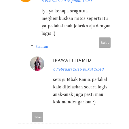
5 Februari 2016 pukul 13.41
iya ya kenapa oragntua
meghembuskan mitos seperti itu
ya..padahal mah jelaskn aja dengan
logis :)
Balas
Balasan
IRAWATI HAMID
6 Februari 2016 pukul 10.43
setuju Mbak Kania, padahal
kalo dijelaskan secara logis
anak-anak juga pasti mau
kok mendengarkan :)
Balas