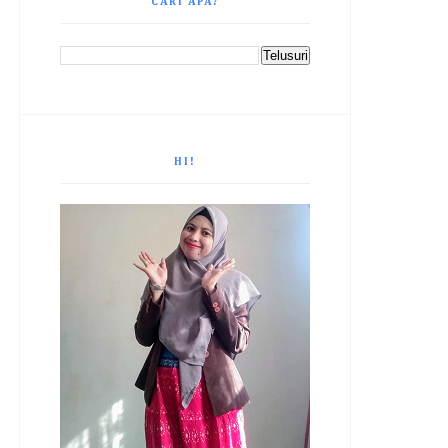
CARI APA?
HI!