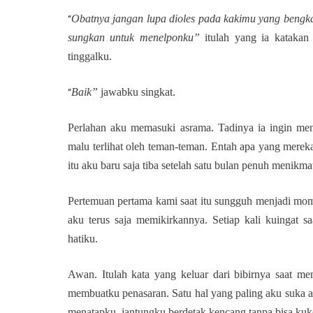
Obatnya jangan lupa dioles pada kakimu yang bengkak
“
sungkan untuk menelponku”
itulah yang ia katakan
tinggalku.
Baik”
jawabku singkat.
“
Perlahan aku memasuki asrama. Tadinya ia ingin me
malu terlihat oleh teman-teman. Entah apa yang mereka 
itu aku baru saja tiba setelah satu bulan penuh menikm
Pertemuan pertama kami saat itu sungguh menjadi mome
aku terus saja memikirkannya. Setiap kali kuingat s
hatiku.
Awan. Itulah kata yang keluar dari bibirnya saat m
membuatku penasaran. Satu hal yang paling aku suka a
menatapku, jantungku berdetak kencang tanpa bisa kuk