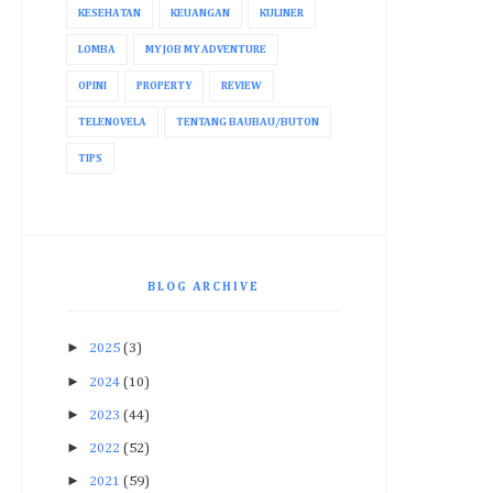
KESEHATAN
KEUANGAN
KULINER
LOMBA
MY JOB MY ADVENTURE
OPINI
PROPERTY
REVIEW
TELENOVELA
TENTANG BAUBAU/BUTON
TIPS
BLOG ARCHIVE
►
2025
(3)
►
2024
(10)
►
2023
(44)
►
2022
(52)
►
2021
(59)