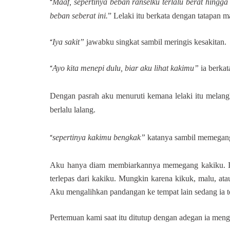
Maaf, sepertinya beban ranselku terlalu berat hingg
“
beban seberat ini.
” Lelaki itu berkata dengan tatapan 
Iya sakit”
jawabku singkat sambil meringis kesakitan.
“
Ayo kita menepi dulu, biar aku lihat kakimu”
ia berkat
“
Dengan pasrah aku menuruti kemana lelaki itu melang
berlalu lalang.
sepertinya kakimu bengkak”
katanya sambil memegang
“
Aku hanya diam membiarkannya memegang kakiku. Ia
terlepas dari kakiku. Mungkin karena kikuk, malu, ata
Aku mengalihkan pandangan ke tempat lain sedang ia t
Pertemuan kami saat itu ditutup dengan adegan ia meng