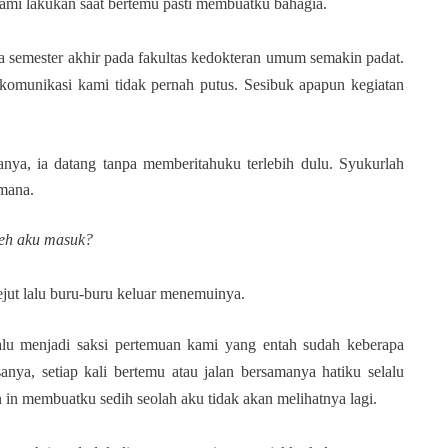
ami lakukan saat bertemu pasti membuatku bahagia.
a semester akhir pada fakultas kedokteran umum semakin padat.
 komunikasi kami tidak pernah putus.
Sesibuk apapun kegiatan
anya, ia datang tanpa memberitahuku terlebih dulu. Syukurlah
-mana.
leh aku masuk?
ejut lalu buru-buru keluar menemuinya.
lu menjadi saksi pertemuan kami yang entah sudah keberapa
nya, setiap kali bertemu atau jalan bersamanya hatiku selalu
 in membuatku sedih seolah aku tidak akan melihatnya lagi.