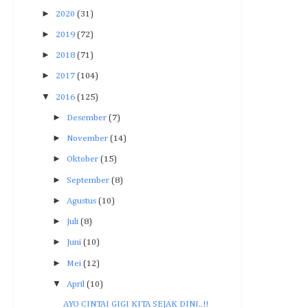
►
2020
(31)
►
2019
(72)
►
2018
(71)
►
2017
(104)
▼
2016
(125)
►
Desember
(7)
►
November
(14)
►
Oktober
(15)
►
September
(8)
►
Agustus
(10)
►
Juli
(8)
►
Juni
(10)
►
Mei
(12)
▼
April
(10)
AYO CINTAI GIGI KITA SEJAK DINI..!!