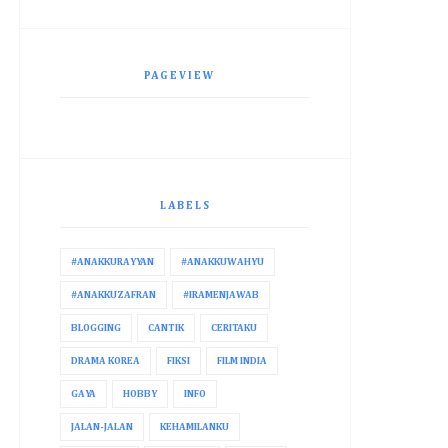
PAGEVIEW
LABELS
#ANAKKURAYYAN
#ANAKKUWAHYU
#ANAKKUZAFRAN
#IRAMENJAWAB
BLOGGING
CANTIK
CERITAKU
DRAMA KOREA
FIKSI
FILM INDIA
GAYA
HOBBY
INFO
JALAN-JALAN
KEHAMILANKU