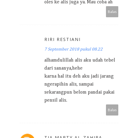
oles ke alis juga ya. Mau coba ah
Balas
RIRI RESTIANI
7 September 2018 pukul 08.22
alhamdulillah alis aku udah tebel
dari sananya,hehe
karna hal itu deh aku jadi jarang
ngerapihin alis, sampai
sekarangpun belom pandai pakai
pensil alis.
Balas
TIA MARTY AL-ZAHIRA