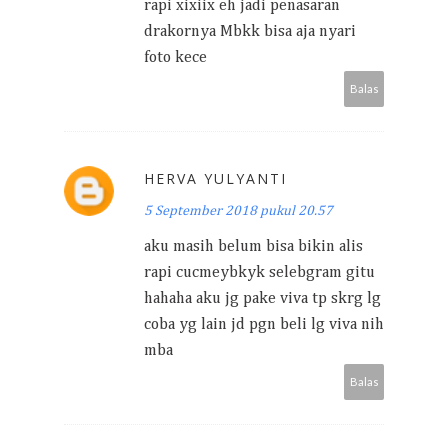
rapi xixiix eh jadi penasaran
drakornya Mbkk bisa aja nyari
foto kece
Balas
HERVA YULYANTI
5 September 2018 pukul 20.57
aku masih belum bisa bikin alis
rapi cucmeybkyk selebgram gitu
hahaha aku jg pake viva tp skrg lg
coba yg lain jd pgn beli lg viva nih
mba
Balas