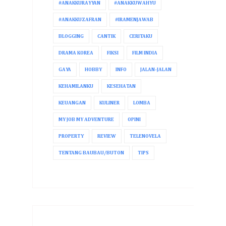
#ANAKKURAYYAN
#ANAKKUWAHYU
#ANAKKUZAFRAN
#IRAMENJAWAB
BLOGGING
CANTIK
CERITAKU
DRAMA KOREA
FIKSI
FILM INDIA
GAYA
HOBBY
INFO
JALAN-JALAN
KEHAMILANKU
KESEHATAN
KEUANGAN
KULINER
LOMBA
MY JOB MY ADVENTURE
OPINI
PROPERTY
REVIEW
TELENOVELA
TENTANG BAUBAU/BUTON
TIPS