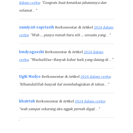
dalam cerita
:
“Congrats buat kenaikan jabatannya dan
selamat…”
sumiyati sapriasih
Berkomentar di Artikel
2024 dalam
cerita
:
“Wah ... punya rumah baru nih ... sesuatu yang…”
lendyagasshi
Berkomentar di Artikel
2024 dalam
cerita
:
“MashaAllaa~Banyak kabar baik yang datang di…”
Ugik Madyo
Berkomentar di Artikel
2024 dalam cerita
:
“Alhamdulillah banyak hal membahagiakan di tahun…”
khairiah
Berkomentar di Artikel
2024 dalam cerita
:
“wah sampai sekarang aku nggak pernah digaji…”
`