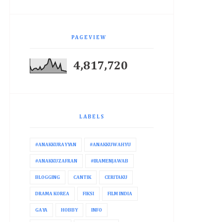
PAGEVIEW
4,817,720
LABELS
#ANAKKURAYYAN
#ANAKKUWAHYU
#ANAKKUZAFRAN
#IRAMENJAWAB
BLOGGING
CANTIK
CERITAKU
DRAMA KOREA
FIKSI
FILM INDIA
GAYA
HOBBY
INFO