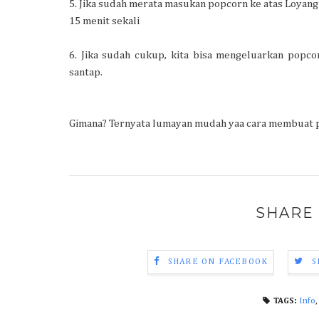
5. Jika sudah merata masukan popcorn ke atas Loyang
15 menit sekali
6. Jika sudah cukup, kita bisa mengeluarkan popco
santap.
Gimana? Ternyata lumayan mudah yaa cara membuat po
SHARE 
SHARE ON FACEBOOK
S
Info
TAGS: