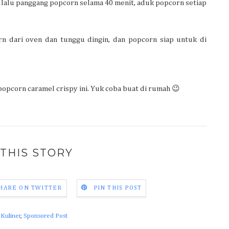
 lalu panggang popcorn selama 40 menit, aduk popcorn setiap
rn dari oven dan tunggu dingin, dan popcorn siap untuk di
pcorn caramel crispy ini. Yuk coba buat di rumah 😉
THIS STORY
HARE ON TWITTER
PIN THIS POST
,
Kuliner
,
Sponsored Post