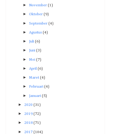
►
November
(1)
►
Oktober
(9)
►
September
(4)
►
Agustus
(4)
►
Juli
(6)
►
Juni
(3)
►
Mei
(7)
►
April
(6)
►
Maret
(4)
►
Februari
(4)
►
Januari
(5)
►
2020
(31)
►
2019
(72)
►
2018
(71)
►
2017
(104)