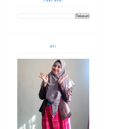
CARI APA?
HI!