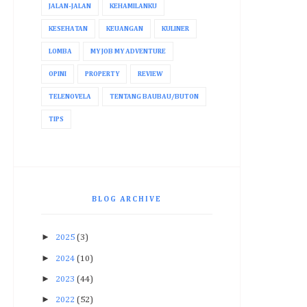
JALAN-JALAN
KEHAMILANKU
KESEHATAN
KEUANGAN
KULINER
LOMBA
MY JOB MY ADVENTURE
OPINI
PROPERTY
REVIEW
TELENOVELA
TENTANG BAUBAU/BUTON
TIPS
BLOG ARCHIVE
►
2025
(3)
►
2024
(10)
►
2023
(44)
►
2022
(52)