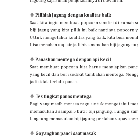
lagsung saja simak penjelasannya di bawah ini:
🍿
Pilihlah Jagung dengan kualitas baik
Saat kita ingin membuat popcorn sendiri di rumah seb
biji jagug yang kita pilih ini baik nantinya popco
Uttuk mengetahui kualitas yang baik, kita bisa memil
bisa menahan uap air jadi bisa menekan biji jagung
🍿
Panaskan mentega dengan api kecil
Saat membuat popcorn kita harus menyiapkan panci
yang kecil dan beri sedikit tambahan mentega. Meng
jadi tidak terlalu panas.
🍿
Tes tingkat panas mentega
Bagi yang masih merasa ragu untuk mengetahui men
memasukan 3 sampai 5 butir biji jangung. Tunggu samp
langsung memasukan biji jagung perlahan supaya se
🍿
Goyangkan panci saat masak